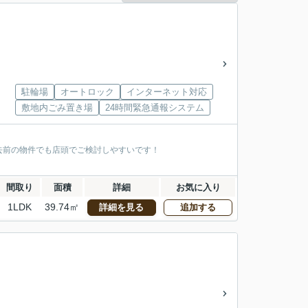
駐輪場
オートロック
インターネット対応
敷地内ごみ置き場
24時間緊急通報システム
去前の物件でも店頭でご検討しやすいです！
間取り
面積
詳細
お気に入り
1LDK
39.74㎡
詳細を見る
追加する