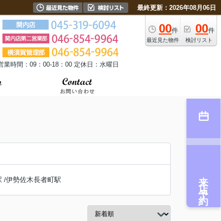
最終更新：2026年08月06日
00
00
件
件
最近見た物件
検討リスト
営業時間：09：00-18：00 定休日：水曜日
来店予約
駅
/
伊勢佐木長者町駅