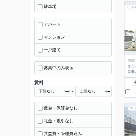
駐車場
アパ
アパート
マンション
一戸建て
店頭
また
募集中のみ表示
是非
賃料
～
敷金・保証金なし
アパ
礼金・敷引なし
共益費・管理費込み