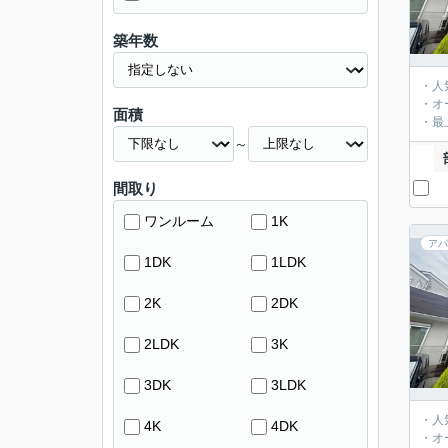
築年数
・人
・オ
面積
・最
～
間取り
ワンルーム
1K
アパ
1DK
1LDK
2K
2DK
2LDK
3K
3DK
3LDK
・人
4K
4DK
・オ