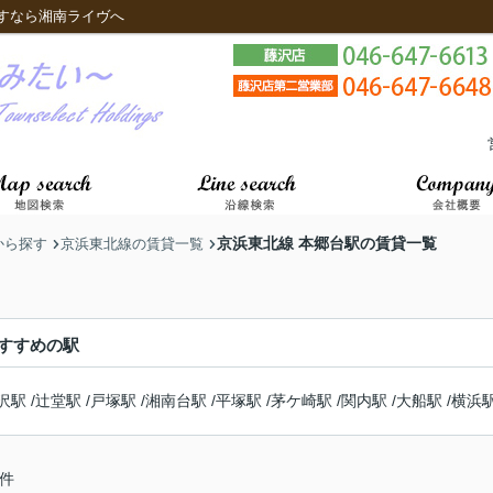
すなら湘南ライヴへ
京浜東北線 本郷台駅の賃貸一覧
から探す
京浜東北線の賃貸一覧
すすめの駅
沢駅
/
辻堂駅
/
戸塚駅
/
湘南台駅
/
平塚駅
/
茅ケ崎駅
/
関内駅
/
大船駅
/
横浜
件