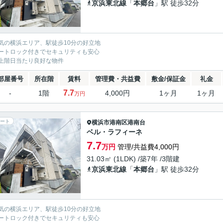
京浜東北線
「
本郷台
」駅 徒歩32分
気の横浜エリア、駅徒歩10分の好立地
ートロック付きでセキュリティも安心
上階日当たり良好な物件
部屋番号
所在階
賃料
管理費・共益費
敷金/保証金
礼金
7.7
-
1階
4,000円
1ヶ月
1ヶ月
万円
ート
横浜市港南区
港南台
ベル・ラフィーネ
7.7
万円
管理/共益費4,000円
31.03㎡ (1LDK) /築7年 /3階建
京浜東北線
「
本郷台
」駅 徒歩32分
気の横浜エリア、駅徒歩10分の好立地
ートロック付きでセキュリティも安心