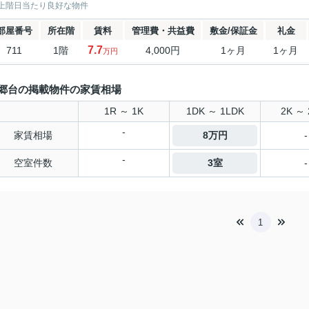
上階日当たり良好な物件
部屋番号
所在階
賃料
管理費・共益費
敷金/保証金
礼金
7.7
711
1階
4,000円
1ヶ月
1ヶ月
万円
郷台の掲載物件の家賃相場
1R ～ 1K
1DK ～ 1LDK
2K ～ 
-
家賃相場
8万円
-
-
空室件数
3室
-
1