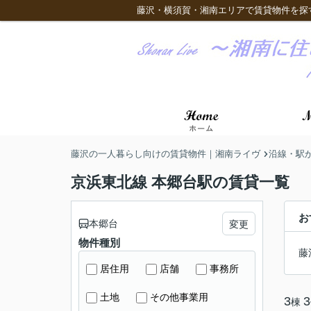
藤沢・横須賀・湘南エリアで賃貸物件を探
藤沢の一人暮らし向けの賃貸物件｜湘南ライヴ
沿線・駅
京浜東北線 本郷台駅の賃貸一覧
お
本郷台
変更
物件種別
藤
居住用
店舗
事務所
土地
その他事業用
3
3
棟