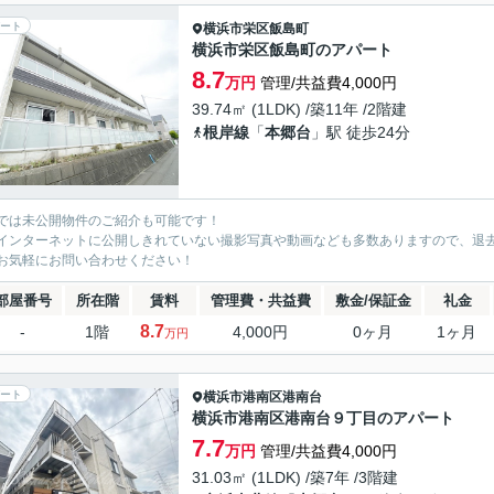
ート
横浜市栄区
飯島町
横浜市栄区飯島町のアパート
8.7
万円
管理/共益費4,000円
39.74㎡ (1LDK) /築11年 /2階建
根岸線
「
本郷台
」駅 徒歩24分
では未公開物件のご紹介も可能です！
インターネットに公開しきれていない撮影写真や動画なども多数ありますので、退
お気軽にお問い合わせください！
部屋番号
所在階
賃料
管理費・共益費
敷金/保証金
礼金
8.7
-
1階
4,000円
0ヶ月
1ヶ月
万円
ート
横浜市港南区
港南台
横浜市港南区港南台９丁目のアパート
7.7
万円
管理/共益費4,000円
31.03㎡ (1LDK) /築7年 /3階建