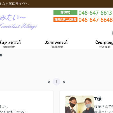
すなら湘南ライヴへ
声
1
T様
した。
佐藤さんで
なんか安心するし
横浜エリア