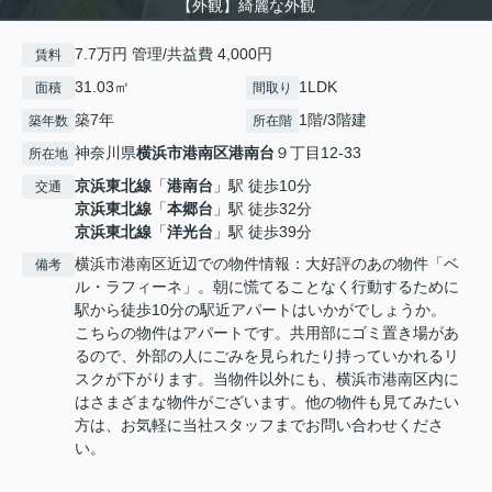
【外観】綺麗な外観
7.7万円 管理/共益費 4,000円
賃料
31.03㎡
1LDK
面積
間取り
築7年
1階/3階建
築年数
所在階
神奈川県
横浜市港南区
港南台
９丁目12-33
所在地
京浜東北線
「
港南台
」駅 徒歩10分
交通
京浜東北線
「
本郷台
」駅 徒歩32分
京浜東北線
「
洋光台
」駅 徒歩39分
横浜市港南区近辺での物件情報：大好評のあの物件「ベ
備考
ル・ラフィーネ」。朝に慌てることなく行動するために
駅から徒歩10分の駅近アパートはいかがでしょうか。
こちらの物件はアパートです。共用部にゴミ置き場があ
るので、外部の人にごみを見られたり持っていかれるリ
スクが下がります。当物件以外にも、横浜市港南区内に
はさまざまな物件がございます。他の物件も見てみたい
方は、お気軽に当社スタッフまでお問い合わせくださ
い。