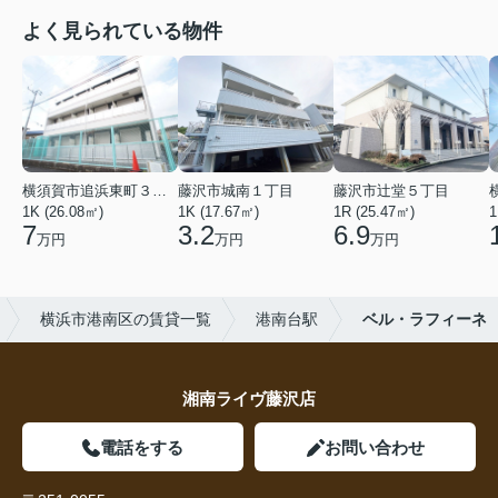
よく見られている物件
横須賀市追浜東町３丁目
藤沢市城南１丁目
藤沢市辻堂５丁目
1K (26.08㎡)
1K (17.67㎡)
1R (25.47㎡)
1
7
3.2
6.9
万円
万円
万円
横浜市港南区の賃貸一覧
港南台駅
ベル・ラフィーネ
湘南ライヴ藤沢店
電話をする
お問い合わせ