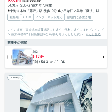
9.8
万円
管理/共益費-
54.31㎡ (2LDK) /築34年 /3階建
東海道本線「藤沢」駅 徒歩10分
小田急江ノ島線「藤沢」駅 徒歩10分
駐輪場
CATV
インターネット対応
敷地内ごみ置き場
レイン湘南：東海道本線藤沢駅にも近くて便利。近くにはセブンイレブ
ン 藤沢弥勒寺2丁目店(徒歩4分)がありちょっとした買い...
もっと見る
募集中の部屋
202
9.8万円
2階 / 54.31㎡ / 2LDK
アパート