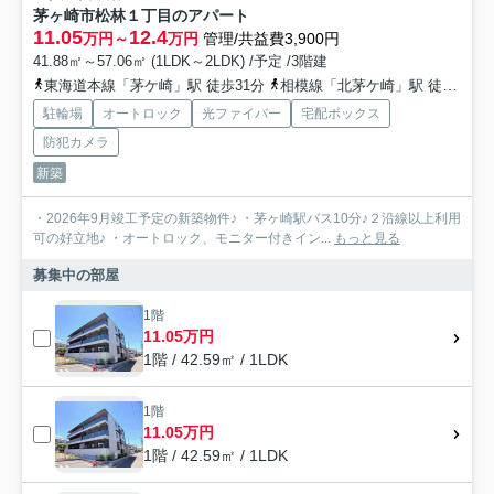
茅ヶ崎市松林１丁目のアパート
11.05
12.4
万円～
万円
管理/共益費3,900円
41.88㎡～57.06㎡ (1LDK～2LDK) /予定 /3階建
東海道本線「茅ケ崎」駅 徒歩31分
相模線「北茅ケ崎」駅 徒歩26分
駐輪場
オートロック
光ファイバー
宅配ボックス
防犯カメラ
新築
・2026年9月竣工予定の新築物件♪ ・茅ヶ崎駅バス10分♪２沿線以上利用
可の好立地♪ ・オートロック、モニター付きイン...
もっと見る
募集中の部屋
1階
11.05万円
1階 / 42.59㎡ / 1LDK
1階
11.05万円
1階 / 42.59㎡ / 1LDK