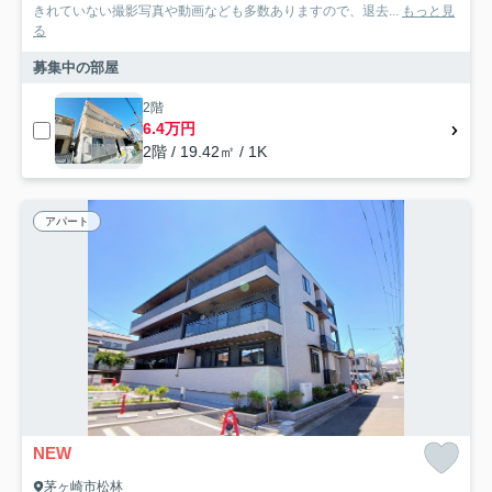
きれていない撮影写真や動画なども多数ありますので、退去...
もっと見
る
募集中の部屋
2階
6.4万円
2階 / 19.42㎡ / 1K
アパート
NEW
茅ヶ崎市松林