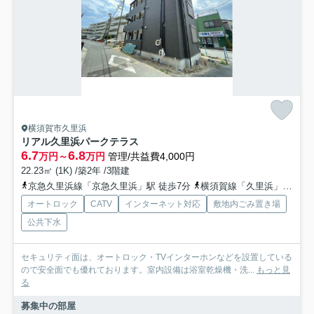
横須賀市久里浜
リアル久里浜パークテラス
6.7
6.8
万円～
万円
管理/共益費4,000円
22.23㎡ (1K) /築2年 /3階建
京急久里浜線「京急久里浜」駅 徒歩7分
横須賀線「久里浜」駅 徒歩9分
オートロック
CATV
インターネット対応
敷地内ごみ置き場
公共下水
セキュリティ面は、オートロック・TVインターホンなどを設置している
ので安全面でも優れております。室内設備は浴室乾燥機・洗...
もっと見
る
募集中の部屋