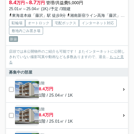
8.4
8.7
万円～
万円
管理/共益費5,000円
25.01㎡～25.04㎡ (1K) /予定 /3階建
東海道本線「藤沢」駅 徒歩9分
湘南新宿ライン高海「藤沢」駅 徒歩9分
駐輪場
オートロック
宅配ボックス
インターネット対応
敷地内ごみ置き場
新築
店頭では未公開物件のご紹介も可能です！ またインターネットに公開し
きれていない撮影写真や動画なども多数ありますので、退去...
もっと見
る
募集中の部屋
1階
8.4万円
1階 / 25.04㎡ / 1K
1階
8.4万円
1階 / 25.01㎡ / 1K