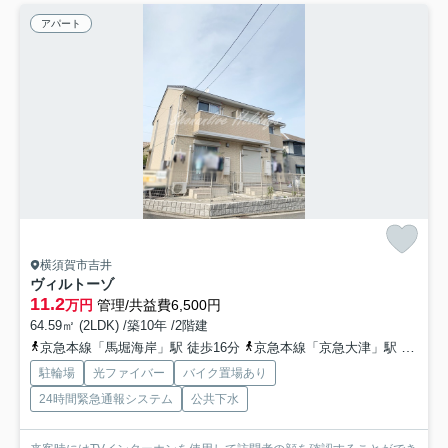
アパート
横須賀市吉井
ヴィルトーゾ
11.2
万円
管理/共益費6,500円
64.59㎡ (2LDK) /築10年 /2階建
京急本線「馬堀海岸」駅 徒歩16分
京急本線「京急大津」駅 徒歩18分
駐輪場
光ファイバー
バイク置場あり
24時間緊急通報システム
公共下水