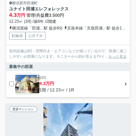
横須賀市田浦町
ユナイト田浦エレフォレックス
4.3
万円
管理/共益費3,500円
12.23㎡ (1R) /築8年 /2階建
横須賀線「田浦」駅 徒歩8分
京急本線「京急田浦」駅 徒歩19分
京
駐輪場
公共下水
室内設備はBS・照明付き・エアコンなどが揃っているので、快適に過ご
しやすいお部屋になります。モニターから顔が見えるTVイ...
もっと見る
募集中の部屋
103
4.3万円
1階 / 12.23㎡ / 1R
賃貸マンション