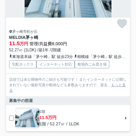
茅ヶ崎市松が丘
MELDIA茅ヶ崎
11.5
万円
管理/共益費8,000円
52.27㎡ (1LDK) /築1年 /2階建
東海道本線「茅ケ崎」駅 徒歩23分
相模線「茅ケ崎」駅 徒歩23分
宅配ボックス
インターネット対応
敷地内ごみ置き場
店頭では未公開物件のご紹介も可能です！ またインターネットに公開し
きれていない撮影写真や動画なども多数ありますので、退去...
もっと見
る
募集中の部屋
1階
11.5万円
1階 / 52.27㎡ / 1LDK