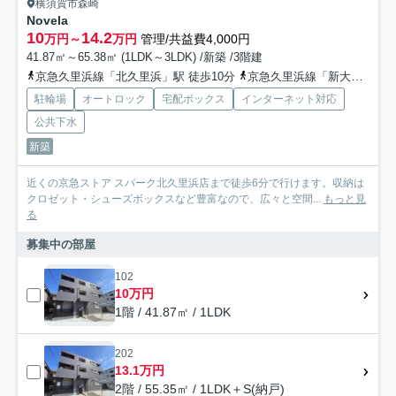
横須賀市森崎
Novela
10
14.2
万円～
万円
管理/共益費4,000円
41.87㎡～65.38㎡ (1LDK～3LDK) /新築 /3階建
京急久里浜線「北久里浜」駅 徒歩10分
京急久里浜線「新大津」駅 徒歩21分
駐輪場
オートロック
宅配ボックス
インターネット対応
公共下水
新築
近くの京急ストア スパーク北久里浜店まで徒歩6分で行けます。収納は
クロゼット・シューズボックスなど豊富なので、広々と空間...
もっと見
る
募集中の部屋
102
10万円
1階 / 41.87㎡ / 1LDK
202
13.1万円
2階 / 55.35㎡ / 1LDK＋S(納戸)