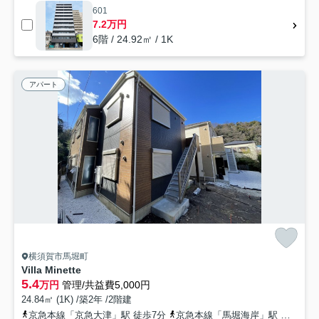
601
7.2万円
6階 / 24.92㎡ / 1K
アパート
横須賀市馬堀町
Villa Minette
5.4
万円
管理/共益費5,000円
24.84㎡ (1K) /築2年 /2階建
京急本線「京急大津」駅 徒歩7分
京急本線「馬堀海岸」駅 徒歩9分