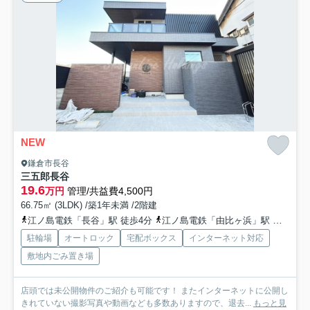
NEW
鎌倉市長谷
三五郎長谷
19.6
万円
管理/共益費4,500円
66.75㎡ (3LDK) /築1年未満 /2階建
江ノ島電鉄「長谷」駅 徒歩4分
江ノ島電鉄「由比ヶ浜」駅 徒歩6分
駐輪場
オートロック
宅配ボックス
インターネット対応
敷地内ごみ置き場
店頭では未公開物件のご紹介も可能です！ またインターネットに公開し
きれていない撮影写真や動画なども多数ありますので、退去...
もっと見