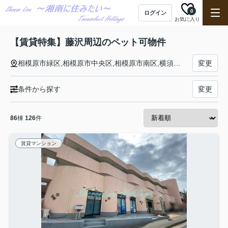
0
ログイン
お気に入り
【賃貸特集】藤沢周辺のペット可物件
相模原市緑区,相模原市中央区,相模原市南区,横須賀市,鎌倉市,藤沢市,小田原市,茅ヶ崎市,平塚市,逗子市,三浦市,秦野市
変更
条件から探す
変更
86
棟
126
件
賃貸マンション