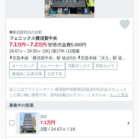
横須賀市日の出町
フェニックス横須賀中央
7.1
7.2
万円～
万円
管理/共益費5,000円
24.67㎡～24.92㎡ (1K) /築17年 /11階建
京急本線「横須賀中央」駅 徒歩5分
京急本線「汐入」駅 徒歩17分
オートロック
エレベーター
宅配ボックス
防犯カメラ
敷地内ごみ置き場
公共下水
近くにはファミリーマート 横須賀中央駅前店(徒歩6分)がありちょっと
した買い物に便利です。室内設備はエアコン・システムキ...
もっと見る
募集中の部屋
202
7.1万円
2階 / 24.67㎡ / 1K