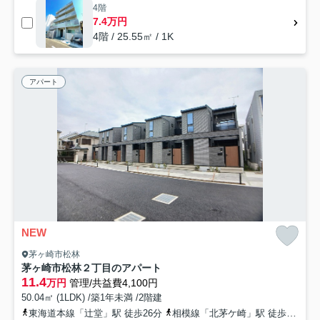
4階
7.4万円
4階 / 25.55㎡ / 1K
アパート
NEW
茅ヶ崎市松林
茅ヶ崎市松林２丁目のアパート
11.4
万円
管理/共益費4,100円
50.04㎡ (1LDK) /築1年未満 /2階建
東海道本線「辻堂」駅 徒歩26分
相模線「北茅ケ崎」駅 徒歩26分