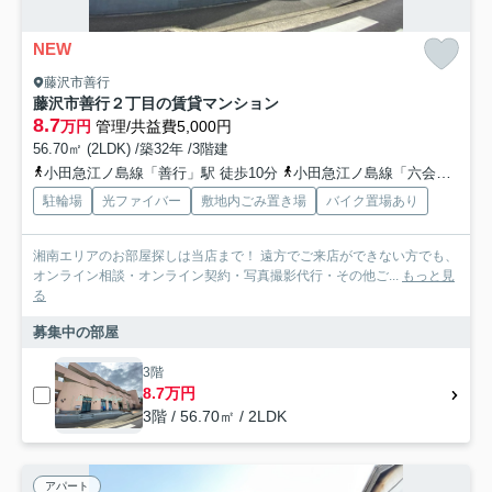
NEW
藤沢市善行
藤沢市善行２丁目の賃貸マンション
8.7
万円
管理/共益費5,000円
56.70㎡ (2LDK) /築32年 /3階建
小田急江ノ島線「善行」駅 徒歩10分
小田急江ノ島線「六会日大前」駅 徒歩33分
駐輪場
光ファイバー
敷地内ごみ置き場
バイク置場あり
湘南エリアのお部屋探しは当店まで！ 遠方でご来店ができない方でも、
オンライン相談・オンライン契約・写真撮影代行・その他ご...
もっと見
る
募集中の部屋
3階
8.7万円
3階 / 56.70㎡ / 2LDK
アパート