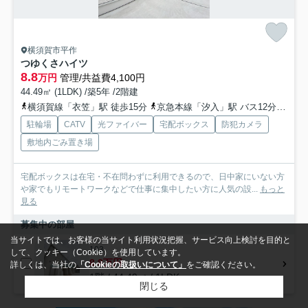
横須賀市平作
つゆくさハイツ
8.8
万円
管理/共益費4,100円
44.49㎡ (1LDK) /築5年 /2階建
横須賀線「衣笠」駅 徒歩15分
京急本線「汐入」駅 バス12分 京急バス「金谷（神奈川県）」 停歩12分
駐輪場
CATV
光ファイバー
宅配ボックス
防犯カメラ
敷地内ごみ置き場
宅配ボックスは在宅・不在問わずに利用できるので、日中家にいない方
や家でもリモートワークなどで仕事に集中したい方に人気の設...
もっと
見る
募集中の部屋
当サイトでは、お客様の当サイト利用状況把握、サービス向上検討を目的と
103
して、クッキー（Cookie）を使用しています。
8.8万円
詳しくは、当社の
「Cookieの取扱いについて」
をご確認ください。
1階 / 44.49㎡ / 1LDK
閉じる