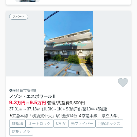
アパート
横須賀市安浦町
メゾン・エスポワールⅡ
9.3
9.5
万円～
万円
管理/共益費6,500円
37.01㎡～37.13㎡ (1LDK～1K＋S(納戸)) /築10年 /3階建
京急本線「横須賀中央」駅 徒歩14分
京急本線「県立大学」駅 徒歩7分
駐輪場
オートロック
CATV
光ファイバー
宅配ボックス
防犯カメラ