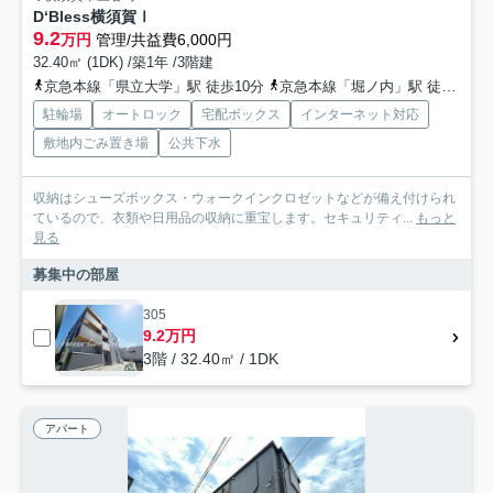
D‘Bless横須賀Ⅰ
9.2
万円
管理/共益費6,000円
32.40㎡ (1DK) /築1年 /3階建
京急本線「県立大学」駅 徒歩10分
京急本線「堀ノ内」駅 徒歩14分
駐輪場
オートロック
宅配ボックス
インターネット対応
敷地内ごみ置き場
公共下水
収納はシューズボックス・ウォークインクロゼットなどが備え付けられ
ているので、衣類や日用品の収納に重宝します。セキュリティ...
もっと
見る
募集中の部屋
305
9.2万円
3階 / 32.40㎡ / 1DK
アパート