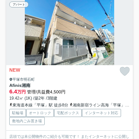
アパート
NEW
平塚市明石町
Afinis湘南
6.4
万円
管理/共益費4,500円
19.42㎡ (1K) /築2年 /3階建
東海道本線「平塚」駅 徒歩8分
湘南新宿ライン高海「平塚」駅 徒歩8分
駐輪場
オートロック
宅配ボックス
インターネット対応
敷地内ごみ置き場
店頭では未公開物件のご紹介も可能です！ またインターネットに公開し