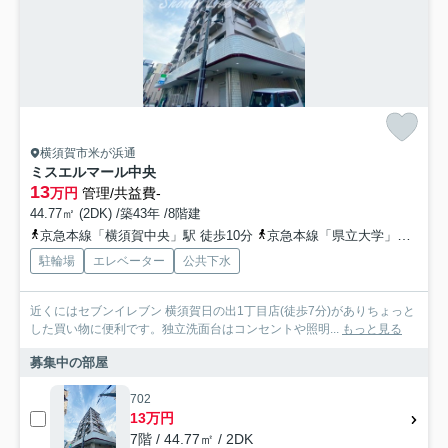
横須賀市米が浜通
ミスエルマール中央
13
万円
管理/共益費-
44.77㎡ (2DK) /築43年 /8階建
京急本線「横須賀中央」駅 徒歩10分
京急本線「県立大学」駅 徒歩12分
駐輪場
エレベーター
公共下水
近くにはセブンイレブン 横須賀日の出1丁目店(徒歩7分)がありちょっと
した買い物に便利です。独立洗面台はコンセントや照明...
もっと見る
募集中の部屋
702
13万円
7階 / 44.77㎡ / 2DK