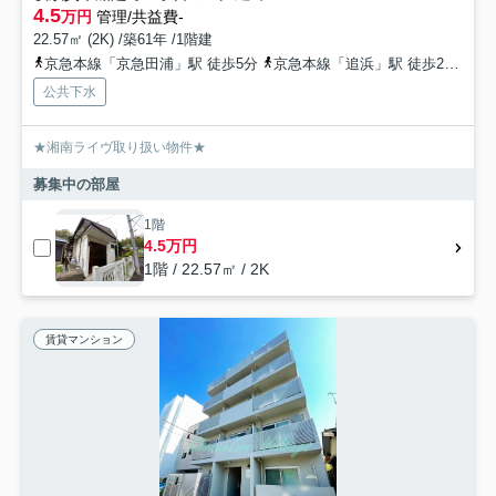
4.5
万円
管理/共益費-
22.57㎡ (2K) /築61年 /1階建
京急本線「京急田浦」駅 徒歩5分
京急本線「追浜」駅 徒歩24分
横
公共下水
★湘南ライヴ取り扱い物件★
募集中の部屋
1階
4.5万円
1階 / 22.57㎡ / 2K
賃貸マンション