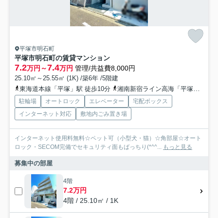
平塚市明石町
平塚市明石町の賃貸マンション
7.2
7.4
万円～
万円
管理/共益費8,000円
25.10㎡～25.55㎡ (1K) /築6年 /5階建
東海道本線「平塚」駅 徒歩10分
湘南新宿ライン高海「平塚」駅 徒歩10分
駐輪場
オートロック
エレベーター
宅配ボックス
インターネット対応
敷地内ごみ置き場
インターネット使用料無料☆ペット可（小型犬・猫）☆角部屋☆オート
ロック・SECOM完備でセキュリティ面もばっちり(*^^...
もっと見る
募集中の部屋
4階
7.2万円
4階 / 25.10㎡ / 1K