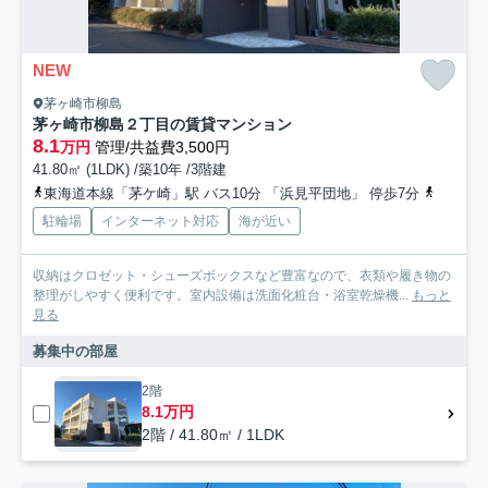
NEW
茅ヶ崎市柳島
茅ヶ崎市柳島２丁目の賃貸マンション
8.1
万円
管理/共益費3,500円
41.80㎡ (1LDK) /築10年 /3階建
東海道本線「茅ケ崎」駅 バス10分 「浜見平団地」 停歩7分
相模線「
駐輪場
インターネット対応
海が近い
収納はクロゼット・シューズボックスなど豊富なので、衣類や履き物の
整理がしやすく便利です。室内設備は洗面化粧台・浴室乾燥機...
もっと
見る
募集中の部屋
2階
8.1万円
2階 / 41.80㎡ / 1LDK