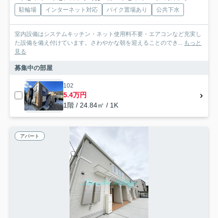
駐輪場
インターネット対応
バイク置場あり
公共下水
室内設備はシステムキッチン・ネット使用料不要・エアコンなど充実し
た設備を備え付けています。さわやかな朝を迎えることのでき...
もっと
見る
募集中の部屋
102
5.4万円
1階 / 24.84㎡ / 1K
アパート