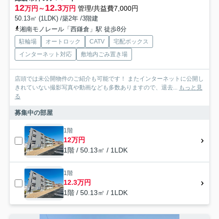
12
12.3
万円～
万円
管理/共益費7,000円
50.13㎡ (1LDK) /築2年 /3階建
湘南モノレール「西鎌倉」駅 徒歩8分
駐輪場
オートロック
CATV
宅配ボックス
インターネット対応
敷地内ごみ置き場
店頭では未公開物件のご紹介も可能です！ またインターネットに公開し
きれていない撮影写真や動画なども多数ありますので、退去...
もっと見
る
募集中の部屋
1階
12万円
1階 / 50.13㎡ / 1LDK
1階
12.3万円
1階 / 50.13㎡ / 1LDK