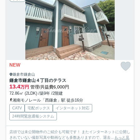
NEW
鎌倉市鎌倉山
鎌倉市鎌倉山４丁目のテラス
13.4
万円
管理/共益費6,000円
72.86㎡ (2LDK) /築9年 /2階建
湘南モノレール「西鎌倉」駅 徒歩16分
CATV
宅配ボックス
インターネット対応
24時間緊急通報システム
店頭では未公開物件のご紹介も可能です！ またインターネットに公開し
きれていない撮影写真や動画なども多数ありますので、退去...
もっと見