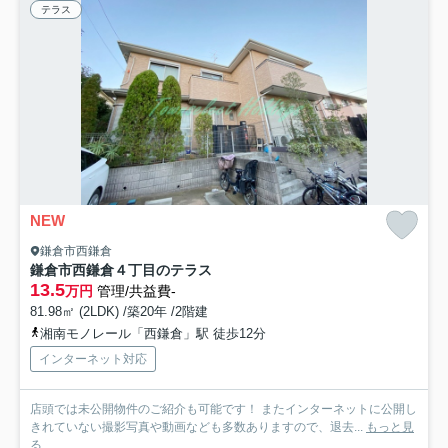
テラス
NEW
鎌倉市西鎌倉
鎌倉市西鎌倉４丁目のテラス
13.5
万円
管理/共益費-
81.98㎡ (2LDK) /築20年 /2階建
湘南モノレール「西鎌倉」駅 徒歩12分
インターネット対応
店頭では未公開物件のご紹介も可能です！ またインターネットに公開し
きれていない撮影写真や動画なども多数ありますので、退去...
もっと見
る