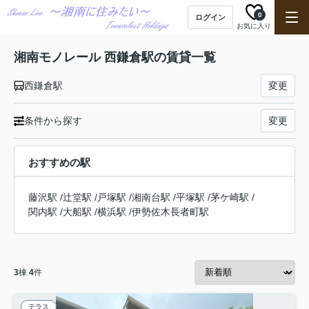
0
ログイン
お気に入り
湘南モノレール 西鎌倉駅の賃貸一覧
西鎌倉駅
変更
条件から探す
変更
おすすめの駅
藤沢駅
/
辻堂駅
/
戸塚駅
/
湘南台駅
/
平塚駅
/
茅ケ崎駅
/
関内駅
/
大船駅
/
横浜駅
/
伊勢佐木長者町駅
3
棟
4
件
テラス