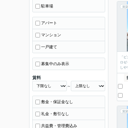
駐車場
賃貸
アパート
マンション
一戸建て
「ビ
ロゼ
募集中のみ表示
しや
賃料
～
敷金・保証金なし
賃貸
礼金・敷引なし
共益費・管理費込み