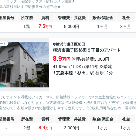
ートロック・宅配ボックス・防犯カメラ完備★
気の新杉田駅まで徒歩８分の好立地★
部屋番号
所在階
賃料
管理費・共益費
敷金/保証金
礼金
7.5
-
1階
8,000円
1ヶ月
2ヶ月
万円
ート
横浜市磯子区
杉田
横浜市磯子区杉田５丁目のアパート
8.9
万円
管理/共益費3,000円
41.99㎡ (1LDK) /築11年 /2階建
京急本線
「
杉田
」駅 徒歩12分
わりポイント満載のフィカーサK。新着情報：フィカーサKの空室情報ならコチラ。
で防犯対策につながります。室内設備は浴室乾燥機・洗面化粧台など充実した設備
富なので、衣類や履き物の整理がしやすく便利です。2沿線利用可能なため、電車利用
部屋番号
所在階
賃料
管理費・共益費
敷金/保証金
礼金
8.9
-
2階
3,000円
1ヶ月
1ヶ月
万円