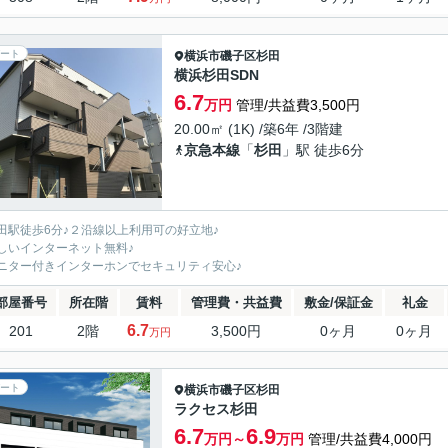
ート
横浜市磯子区
杉田
横浜杉田SDN
6.7
万円
管理/共益費3,500円
20.00㎡ (1K) /築6年 /3階建
京急本線
「
杉田
」駅 徒歩6分
田駅徒歩6分♪２沿線以上利用可の好立地♪
しいインターネット無料♪
ニター付きインターホンでセキュリティ安心♪
部屋番号
所在階
賃料
管理費・共益費
敷金/保証金
礼金
6.7
201
2階
3,500円
0ヶ月
0ヶ月
万円
ート
横浜市磯子区
杉田
ラクセス杉田
6.7
6.9
万円～
万円
管理/共益費4,000円