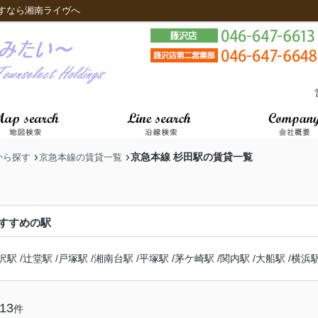
すなら湘南ライヴへ
京急本線 杉田駅の賃貸一覧
から探す
京急本線の賃貸一覧
すすめの駅
沢駅
/
辻堂駅
/
戸塚駅
/
湘南台駅
/
平塚駅
/
茅ケ崎駅
/
関内駅
/
大船駅
/
横浜
13
件