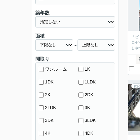
築年数
面積
「ビ
ロゼ
～
しや
間取り
ワンルーム
1K
1DK
1LDK
賃貸
2K
2DK
2LDK
3K
3DK
3LDK
4K
4DK