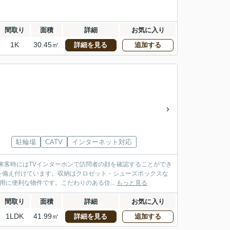
間取り
面積
詳細
お気に入り
1K
30.45㎡
詳細を見る
追加する
駐輪場
CATV
インターネット対応
来客時にはTVインターホンで訪問者の顔を確認することができ
を備え付けています。収納はクロゼット・シューズボックスな
に便利な物件です。こだわりのある住...
もっと見る
間取り
面積
詳細
お気に入り
1LDK
41.99㎡
詳細を見る
追加する