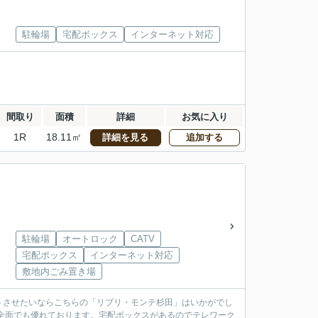
駐輪場
宅配ボックス
インターネット対応
間取り
面積
詳細
お気に入り
1R
18.11㎡
詳細を見る
追加する
駐輪場
オートロック
CATV
宅配ボックス
インターネット対応
敷地内ごみ置き場
トさせたいならこちらの「リブリ・モンテ杉田」はいかがでし
全面でも優れております。宅配ボックスがあるのでテレワーク