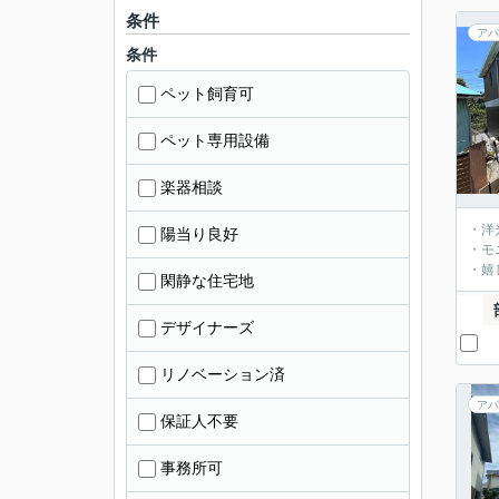
条件
アパ
条件
ペット飼育可
ペット専用設備
楽器相談
・洋
陽当り良好
・モ
・嬉
閑静な住宅地
デザイナーズ
リノベーション済
アパ
保証人不要
事務所可