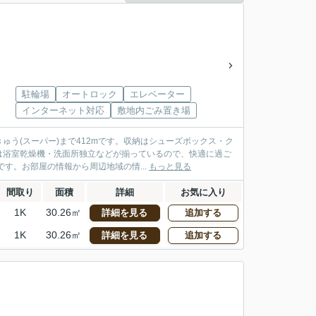
駐輪場
オートロック
エレベーター
インターネット対応
敷地内ごみ置き場
う(スーパー)まで412mです。収納はシューズボックス・ク
は浴室乾燥機・洗面所独立などが揃っているので、快適に過ご
す。お部屋の情報から周辺地域の情...
もっと見る
間取り
面積
詳細
お気に入り
1K
30.26㎡
詳細を見る
追加する
1K
30.26㎡
詳細を見る
追加する