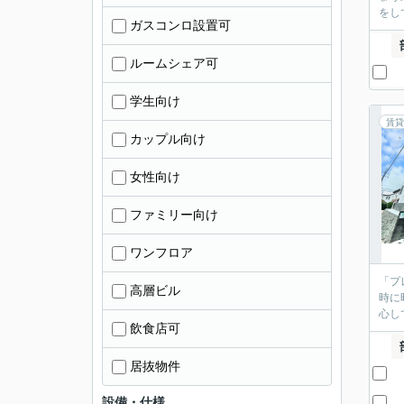
をし
ガスコンロ設置可
ルームシェア可
学生向け
賃貸
カップル向け
女性向け
ファミリー向け
ワンフロア
「プ
高層ビル
時に
心し
飲食店可
居抜物件
設備・仕様