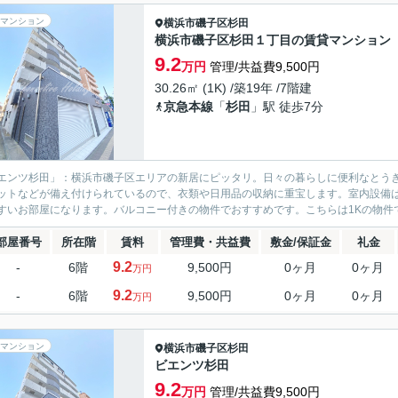
マンション
横浜市磯子区
杉田
横浜市磯子区杉田１丁目の賃貸マンション
9.2
万円
管理/共益費9,500円
30.26㎡ (1K) /築19年 /7階建
京急本線
「
杉田
」駅 徒歩7分
エンツ杉田」：横浜市磯子区エリアの新居にピッタリ。日々の暮らしに便利なとうきゅ
ットなどが備え付けられているので、衣類や日用品の収納に重宝します。室内設備
すいお部屋になります。バルコニー付きの物件でおすすめです。こちらは1Kの物件で
部屋番号
所在階
賃料
管理費・共益費
敷金/保証金
礼金
9.2
-
6階
9,500円
0ヶ月
0ヶ月
万円
9.2
-
6階
9,500円
0ヶ月
0ヶ月
万円
マンション
横浜市磯子区
杉田
ビエンツ杉田
9.2
万円
管理/共益費9,500円