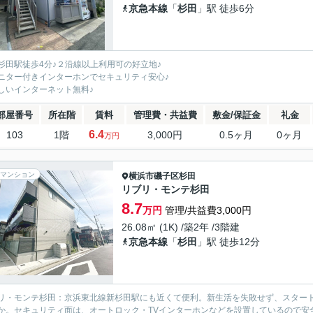
京急本線
「
杉田
」駅 徒歩6分
杉田駅徒歩4分♪２沿線以上利用可の好立地♪
ニター付きインターホンでセキュリティ安心♪
しいインターネット無料♪
部屋番号
所在階
賃料
管理費・共益費
敷金/保証金
礼金
6.4
103
1階
3,000円
0.5ヶ月
0ヶ月
万円
マンション
横浜市磯子区
杉田
リブリ・モンテ杉田
8.7
万円
管理/共益費3,000円
26.08㎡ (1K) /築2年 /3階建
京急本線
「
杉田
」駅 徒歩12分
リ・モンテ杉田：京浜東北線新杉田駅にも近くて便利。新生活を失敗せず、スター
か。セキュリティ面は、オートロック・TVインターホンなどを設置しているので安