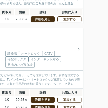
要もありません。敷地内にごみ置き場のあ...
もっと見る
間取り
面積
詳細
お気に入り
1K
26.08㎡
詳細を見る
追加する
駐輪場
オートロック
CATV
宅配ボックス
インターネット対応
敷地内ごみ置き場
立などが揃っており、とても充実しています。荷物を注文する
は、TVインターホン・オートロックなど充実しているので安
で、衣類や日用品の収納に重宝します。ペ...
もっと見る
間取り
面積
詳細
お気に入り
1K
20.25㎡
詳細を見る
追加する
1K
20.25㎡
詳細を見る
追加する