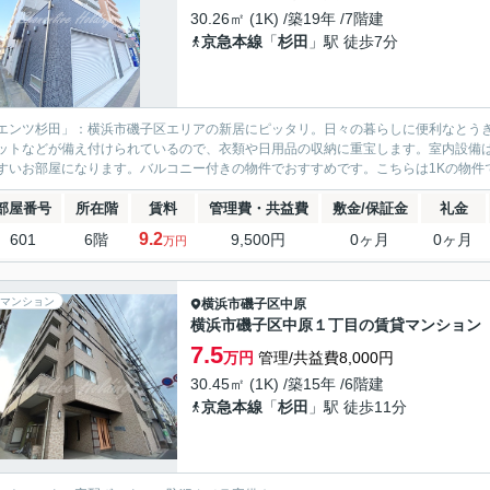
30.26㎡ (1K) /築19年 /7階建
京急本線
「
杉田
」駅 徒歩7分
エンツ杉田」：横浜市磯子区エリアの新居にピッタリ。日々の暮らしに便利なとうきゅ
ットなどが備え付けられているので、衣類や日用品の収納に重宝します。室内設備
すいお部屋になります。バルコニー付きの物件でおすすめです。こちらは1Kの物件で
部屋番号
所在階
賃料
管理費・共益費
敷金/保証金
礼金
9.2
601
6階
9,500円
0ヶ月
0ヶ月
万円
マンション
横浜市磯子区
中原
横浜市磯子区中原１丁目の賃貸マンション
7.5
万円
管理/共益費8,000円
30.45㎡ (1K) /築15年 /6階建
京急本線
「
杉田
」駅 徒歩11分