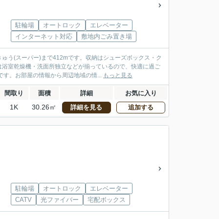
駐輪場
オートロック
エレベーター
インターネット対応
敷地内ごみ置き場
う(スーパー)まで412mです。収納はシューズボックス・ク
は浴室乾燥機・洗面所独立などが揃っているので、快適に過ご
す。お部屋の情報から周辺地域の情...
もっと見る
間取り
面積
詳細
お気に入り
1K
30.26㎡
詳細を見る
追加する
駐輪場
オートロック
エレベーター
CATV
光ファイバー
宅配ボックス