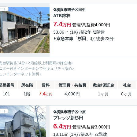
ート
横浜市磯子区
田中
ATB錦衣
7.4
万円
管理/共益費4,000円
33.86㎡ (1K) /築2年 /2階建
京急本線
「
杉田
」駅 徒歩23分
光台駅徒歩14分♪２沿線以上利用可の好立地♪
ニター付きインターホンでセキュリティ安心♪
しいインターネット無料♪
部屋番号
所在階
賃料
管理費・共益費
敷金/保証金
礼金
7.4
101
1階
4,000円
1ヶ月
0ヶ月
万円
ート
横浜市磯子区
中原
プレッソ新杉田
6.4
万円
管理/共益費3,000円
18.11㎡ (1R) /築20年 /2階建