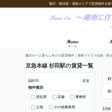
藤沢・横須賀・湘南エリアで賃貸物件を探
藤沢の一人暮らし向けの賃貸物件｜湘南ライヴ
沿線・駅
京急本線 杉田駅の賃貸一覧
お
杉田
変更
物件種別
藤
居住用
店舗
事務所
土地
その他事業用
10
棟