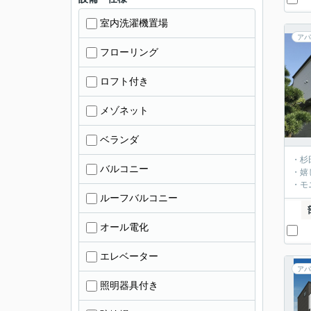
室内洗濯機置場
アパ
フローリング
ロフト付き
メゾネット
ベランダ
・杉
バルコニー
・嬉
・モ
ルーフバルコニー
オール電化
エレベーター
アパ
照明器具付き