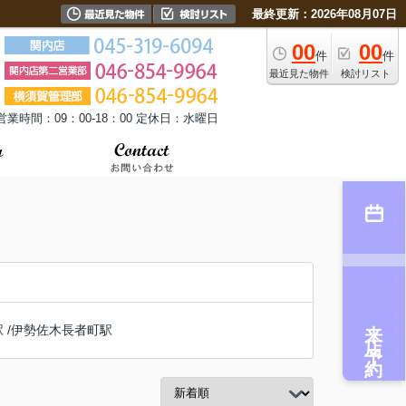
最終更新：2026年08月07日
00
00
件
件
最近見た物件
検討リスト
営業時間：09：00-18：00 定休日：水曜日
来店予約
駅
/
伊勢佐木長者町駅