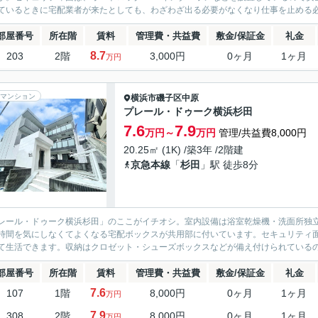
ているときに宅配業者が来たとしても、わざわざ出る必要がなくなり仕事を止める必
部屋番号
所在階
賃料
管理費・共益費
敷金/保証金
礼金
8.7
203
2階
3,000円
0ヶ月
1ヶ月
万円
マンション
横浜市磯子区
中原
プレール・ドゥーク横浜杉田
7.6
7.9
万円～
万円
管理/共益費8,000円
20.25㎡ (1K) /築3年 /2階建
京急本線
「
杉田
」駅 徒歩8分
レール・ドゥーク横浜杉田」のここがイチオシ。室内設備は浴室乾燥機・洗面所独
時間を気にしなくてよくなる宅配ボックスが共用部に付いています。セキュリティ面
て生活できます。収納はクロゼット・シューズボックスなどが備え付けられているの
部屋番号
所在階
賃料
管理費・共益費
敷金/保証金
礼金
7.6
107
1階
8,000円
0ヶ月
1ヶ月
万円
7.9
308
2階
8,000円
0ヶ月
1ヶ月
万円