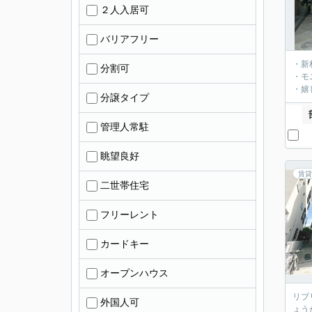
２人入居可
バリアフリー
・新
分割可
・モ
・嬉
分譲タイプ
管理人常駐
眺望良好
賃貸
二世帯住宅
フリーレント
カードキー
オープンハウス
リブ
外国人可
ょう