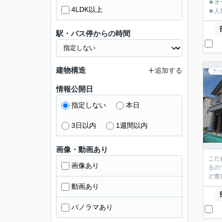
★オ
4LDK以上
★人
駅・バス停からの時間
建物構造
追加する
アパ
情報公開日
指定しない
本日
3日以内
1週間以内
画像・動画あり
こだ
画像あり
るの
ど豊
動画あり
パノラマあり