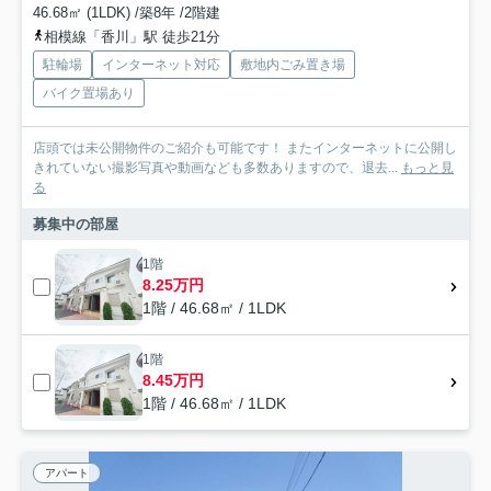
46.68㎡ (1LDK) /築8年 /2階建
相模線「香川」駅 徒歩21分
駐輪場
インターネット対応
敷地内ごみ置き場
バイク置場あり
店頭では未公開物件のご紹介も可能です！ またインターネットに公開し
きれていない撮影写真や動画なども多数ありますので、退去...
もっと見
る
募集中の部屋
1階
8.25万円
1階 / 46.68㎡ / 1LDK
1階
8.45万円
1階 / 46.68㎡ / 1LDK
アパート