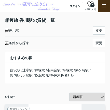
0
ログイン
お気に入り
相模線 香川駅の賃貸一覧
香川駅
変更
条件から探す
変更
おすすめの駅
藤沢駅
/
辻堂駅
/
戸塚駅
/
湘南台駅
/
平塚駅
/
茅ケ崎駅
/
関内駅
/
大船駅
/
横浜駅
/
伊勢佐木長者町駅
4
棟
5
件
賃貸マンション