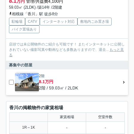
8.1
万円
管理/共益費4,100円
59.03㎡ (2LDK) /築14年 /2階建
相模線「香川」駅 徒歩8分
駐輪場
CATV
インターネット対応
敷地内ごみ置き場
バイク置場あり
店頭では未公開物件のご紹介も可能です！ またインターネットに公開し
きれていない撮影写真や動画なども多数ありますので、退去...
もっと見
る
募集中の部屋
2階
8.1万円
2階 / 59.03㎡ / 2LDK
香川の掲載物件の家賃相場
家賃相場
空室件数
-
-
1R～1K