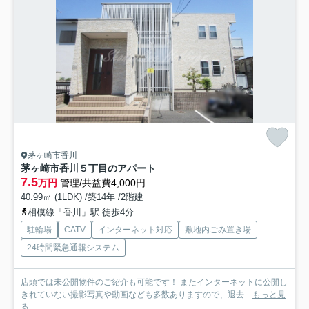
茅ヶ崎市香川
茅ヶ崎市香川５丁目のアパート
7.5
万円
管理/共益費4,000円
40.99㎡ (1LDK) /築14年 /2階建
相模線「香川」駅 徒歩4分
駐輪場
CATV
インターネット対応
敷地内ごみ置き場
24時間緊急通報システム
店頭では未公開物件のご紹介も可能です！ またインターネットに公開し
きれていない撮影写真や動画なども多数ありますので、退去...
もっと見
る