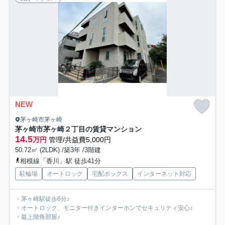
NEW
茅ヶ崎市茅ヶ崎
茅ヶ崎市茅ヶ崎２丁目の賃貸マンション
14.5
万円
管理/共益費5,000円
50.72㎡ (2LDK) /築3年 /3階建
相模線「香川」駅 徒歩41分
駐輪場
オートロック
宅配ボックス
インターネット対応
・茅ヶ崎駅徒歩6分♪
・オートロック、モニター付きインターホンでセキュリティ安心♪
・最上階角部屋♪