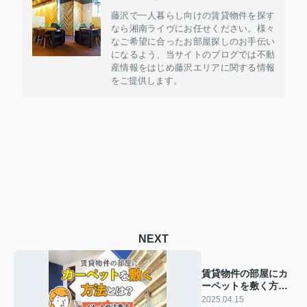
藤沢で一人暮らし向けの賃貸物件を探す
なら湘南ライヴにお任せください。様々
なご希望に合ったお部屋探しのお手伝い
になるよう、当サイトのブログでは不動
産情報をはじめ藤沢エリアに関する情報
をご提供します。
NEXT
賃貸物件の部屋にカ
ーペットを敷く方法
とは？メリットや注
2025.04.15