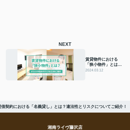
NEXT
賃貸物件における
「狭小物件」とは？
メリットや住みやす
2024.03.12
くする工夫をご紹介
貸借契約における「名義貸し」とは？違法性とリスクについてご紹介！
湘南ライヴ藤沢店