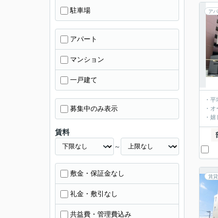
駐車場
アパ
アパート
マンション
一戸建て
・平
募集中のみ表示
・オ
・嬉
賃料
～
敷金・保証金なし
賃貸
礼金・敷引なし
共益費・管理費込み