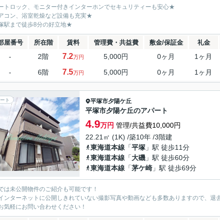
ートロック、モニター付きインターホンでセキュリティーも安心★
アコン、浴室乾燥など設備も充実★
塚駅まで徒歩8分の好立地★
部屋番号
所在階
賃料
管理費・共益費
敷金/保証金
礼金
7.2
-
2階
5,000円
0ヶ月
1ヶ月
万円
7.5
-
6階
5,000円
0ヶ月
1ヶ月
万円
ート
平塚市
夕陽ケ丘
平塚市夕陽ケ丘のアパート
4.9
万円
管理/共益費10,000円
22.21㎡ (1K) /築10年 /3階建
東海道本線
「
平塚
」駅 徒歩11分
東海道本線
「
大磯
」駅 徒歩60分
東海道本線
「
茅ケ崎
」駅 徒歩69分
では未公開物件のご紹介も可能です！
インターネットに公開しきれていない撮影写真や動画なども多数ありますので、退
お気軽にお問い合わせください！