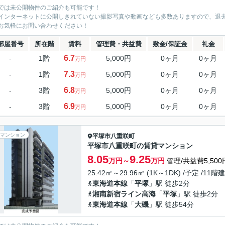
では未公開物件のご紹介も可能です！
インターネットに公開しきれていない撮影写真や動画なども多数ありますので、退
お気軽にお問い合わせください！
部屋番号
所在階
賃料
管理費・共益費
敷金/保証金
礼金
6.7
-
1階
5,000円
0ヶ月
0ヶ月
万円
7.3
-
1階
5,000円
0ヶ月
0ヶ月
万円
6.8
-
3階
5,000円
0ヶ月
0ヶ月
万円
6.9
-
3階
5,000円
0ヶ月
0ヶ月
万円
マンション
平塚市
八重咲町
平塚市八重咲町の賃貸マンション
8.05
9.25
万円～
万円
管理/共益費5,500
25.42㎡～29.96㎡ (1K～1DK) /予定 /11階建
東海道本線
「
平塚
」駅 徒歩2分
湘南新宿ライン高海
「
平塚
」駅 徒歩2分
東海道本線
「
大磯
」駅 徒歩54分