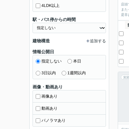
店頭
4LDK以上
また
是非
駅・バス停からの時間
建物構造
追加する
情報公開日
指定しない
本日
3日以内
1週間以内
賃貸
画像・動画あり
画像あり
動画あり
パノラマあり