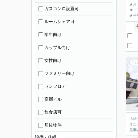
★オ
ガスコンロ設置可
★エ
★平
ルームシェア可
学生向け
カップル向け
女性向け
アパ
ファミリー向け
ワンフロア
高層ビル
飲食店可
店頭
また
居抜物件
是非
設備・仕様