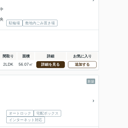
川中
中央
駐輪場
敷地内ごみ置き場
間取り
面積
詳細
お気に入り
2LDK
56.07㎡
詳細を見る
追加する
新築
オートロック
宅配ボックス
インターネット対応