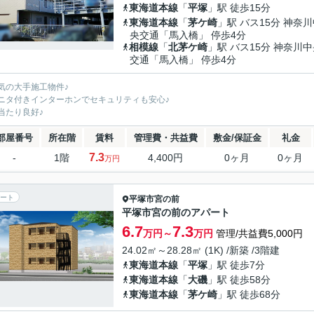
東海道本線
「
平塚
」駅 徒歩15分
東海道本線
「
茅ケ崎
」駅 バス15分 神奈
央交通「馬入橋」 停歩4分
相模線
「
北茅ケ崎
」駅 バス15分 神奈川
交通「馬入橋」 停歩4分
気の大手施工物件♪
ニタ付きインターホンでセキュリティも安心♪
当たり良好♪
部屋番号
所在階
賃料
管理費・共益費
敷金/保証金
礼金
7.3
-
1階
4,400円
0ヶ月
0ヶ月
万円
ート
平塚市
宮の前
平塚市宮の前のアパート
6.7
7.3
万円～
万円
管理/共益費5,000円
24.02㎡～28.28㎡ (1K) /新築 /3階建
東海道本線
「
平塚
」駅 徒歩7分
東海道本線
「
大磯
」駅 徒歩58分
東海道本線
「
茅ケ崎
」駅 徒歩68分