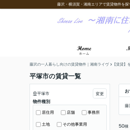
藤沢・横須賀・湘南エリアで賃貸物件を探
藤沢の一人暮らし向けの賃貸物件｜湘南ライヴ
【賃貸】
平塚市の賃貸一覧
お
平塚市
変更
物件種別
藤
居住用
店舗
事務所
土地
その他事業用
50
棟