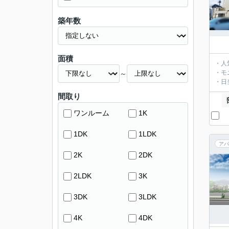
築年数
面積
・人
・モ
～
・日
間取り
ワンルーム
1K
1DK
1LDK
アパ
2K
2DK
2LDK
3K
3DK
3LDK
4K
4DK