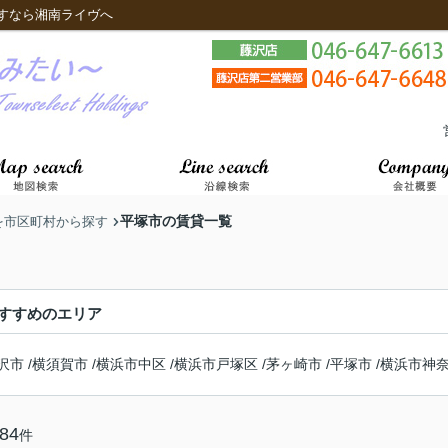
すなら湘南ライヴへ
平塚市の賃貸一覧
を市区町村から探す
すすめのエリア
沢市
/
横須賀市
/
横浜市中区
/
横浜市戸塚区
/
茅ヶ崎市
/
平塚市
/
横浜市神
84
件