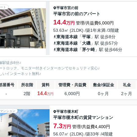
ート
平塚市
宮の前
平塚市宮の前のアパート
14.4
万円
管理/共益費6,000円
53.63㎡ (2LDK) /築1年未満 /3階建
東海道本線
「
平塚
」駅 徒歩8分
東海道本線
「
大磯
」駅 徒歩57分
東海道本線
「
茅ケ崎
」駅 徒歩66分
塚駅徒歩8分♪
ートロック、モニター付きインターホンでセキュリティ安心♪
しいインターネット無料♪
部屋番号
所在階
賃料
管理費・共益費
敷金/保証金
礼金
14.4
-
2階
6,000円
0ヶ月
2ヶ月
万円
マンション
平塚市
榎木町
平塚市榎木町の賃貸マンション
7.3
万円
管理/共益費4,400円
56.07㎡ (2LDK) /築33年 /4階建