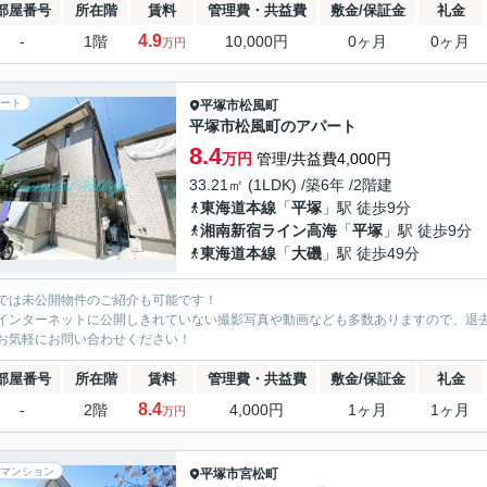
部屋番号
所在階
賃料
管理費・共益費
敷金/保証金
礼金
4.9
-
1階
10,000円
0ヶ月
0ヶ月
万円
ート
平塚市
松風町
平塚市松風町のアパート
8.4
万円
管理/共益費4,000円
33.21㎡ (1LDK) /築6年 /2階建
東海道本線
「
平塚
」駅 徒歩9分
湘南新宿ライン高海
「
平塚
」駅 徒歩9分
東海道本線
「
大磯
」駅 徒歩49分
では未公開物件のご紹介も可能です！
インターネットに公開しきれていない撮影写真や動画なども多数ありますので、退
お気軽にお問い合わせください！
部屋番号
所在階
賃料
管理費・共益費
敷金/保証金
礼金
8.4
-
2階
4,000円
1ヶ月
1ヶ月
万円
マンション
平塚市
宮松町