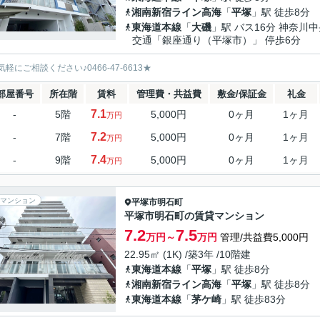
湘南新宿ライン高海
「
平塚
」駅 徒歩8分
東海道本線
「
大磯
」駅 バス16分 神奈川
交通「銀座通り（平塚市）」 停歩6分
軽にご相談ください♪0466-47-6613★
部屋番号
所在階
賃料
管理費・共益費
敷金/保証金
礼金
7.1
-
5階
5,000円
0ヶ月
1ヶ月
万円
7.2
-
7階
5,000円
0ヶ月
1ヶ月
万円
7.4
-
9階
5,000円
0ヶ月
1ヶ月
万円
マンション
平塚市
明石町
平塚市明石町の賃貸マンション
7.2
7.5
万円～
万円
管理/共益費5,000円
22.95㎡ (1K) /築3年 /10階建
東海道本線
「
平塚
」駅 徒歩8分
湘南新宿ライン高海
「
平塚
」駅 徒歩8分
東海道本線
「
茅ケ崎
」駅 徒歩83分