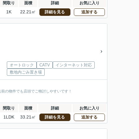
間取り
面積
詳細
お気に入り
1K
22.21㎡
詳細を見る
追加する
オートロック
CATV
インターネット対応
敷地内ごみ置き場
去前の物件でも店頭でご検討しやすいです！
間取り
面積
詳細
お気に入り
1LDK
33.21㎡
詳細を見る
追加する