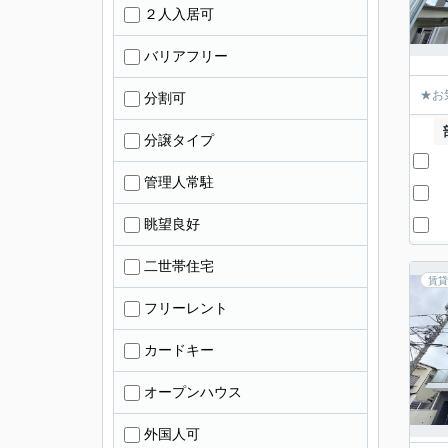
２人入居可
バリアフリー
★お気
分割可
分譲タイプ
管理人常駐
眺望良好
二世帯住宅
賃貸
フリーレント
カードキー
オープンハウス
外国人可