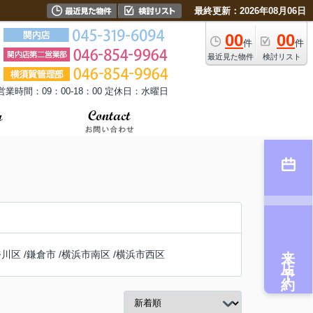
最終更新：2026年08月06日
00
00
件
件
最近見た物件
検討リスト
営業時間：09：00-18：00 定休日：水曜日
来店予約
奈川区
/
鎌倉市
/
横浜市南区
/
横浜市西区