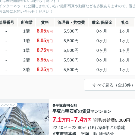
では未公開物件のご紹介も可能です！
インターネットに公開しきれていない撮影写真や動画なども多数ありますので、退
お気軽にお問い合わせください！
部屋番号
所在階
賃料
管理費・共益費
敷金/保証金
礼金
8.05
-
1階
5,500円
0ヶ月
1ヶ月
万円
8.05
-
1階
5,500円
0ヶ月
1ヶ月
万円
8.75
-
1階
5,500円
0ヶ月
1ヶ月
万円
8.95
-
2階
5,500円
0ヶ月
1ヶ月
万円
8.25
-
3階
5,500円
0ヶ月
1ヶ月
万円
すべて見る（全13件
マンション
平塚市
明石町
平塚市明石町の賃貸マンション
7.1
7.4
万円～
万円
管理/共益費5,000円
22.40㎡～22.80㎡ (1K) /築6年 /10階建
東海道本線
「
平塚
」駅 徒歩8分