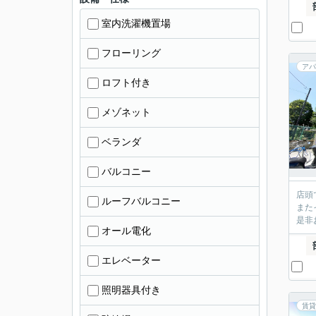
室内洗濯機置場
フローリング
アパ
ロフト付き
メゾネット
ベランダ
バルコニー
店頭
ルーフバルコニー
また
是非
オール電化
エレベーター
照明器具付き
賃貸