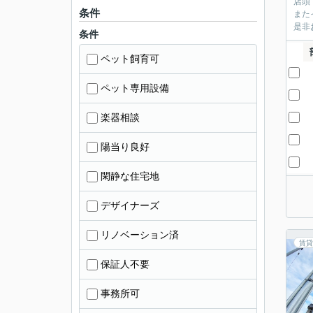
店頭
条件
また
是非
条件
ペット飼育可
ペット専用設備
楽器相談
陽当り良好
閑静な住宅地
デザイナーズ
リノベーション済
賃貸
保証人不要
事務所可