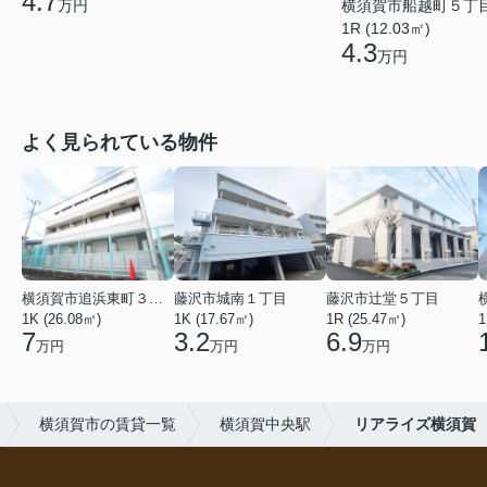
4.7
万円
横須賀市船越町５丁
1R (12.03㎡)
4.3
万円
よく見られている物件
横須賀市追浜東町３丁目
藤沢市城南１丁目
藤沢市辻堂５丁目
1K (26.08㎡)
1K (17.67㎡)
1R (25.47㎡)
1
7
3.2
6.9
万円
万円
万円
横須賀市の賃貸一覧
横須賀中央駅
リアライズ横須賀