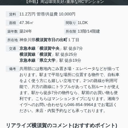
【外観】周辺環境良好♪重厚なRCマンション
11.2万円 管理/共益費 10,000円
賃料
47.36㎡
1LDK
面積
間取り
築24年
13階/14階建
築年数
所在階
神奈川県
横須賀市
日の出町
１丁目
所在地
京急本線
「
横須賀中央
」駅 徒歩7分
交通
横須賀線
「
横須賀
」駅 徒歩25分
京急本線
「
県立大学
」駅 徒歩19分
共用部には敷地内ごみ置き場・エレベータなどが揃って
備考
おります。駅まで平坦な場所に位置する物件で、自転車
をよく使う方にも嬉しい立地です。2つの路線が利用可
能で、片方の路線にトラブルがあっても別ルートが使え
ます。駅から徒歩7分の物件なら、駅前のお買い物も便
利です。こちらはマンションタイプになります。湘南ラ
イヴへのお問い合わせなら046-854-9964までお電話く
ださい。来店・内覧予約なども承っております。
リアライズ横須賀のコメント(おすすめポイント)