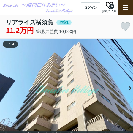
0
ログイン
お気に入り
リアライズ横須賀
空室1
11.2万円
管理/共益費 10,000円
1
/
19