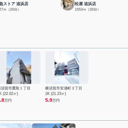
急ストア 追浜店
松屋 追浜店
527ｍ（20分）
1553ｍ（20分）
横須賀市鷹取１丁目
横須賀市安浦町３丁目
K (22.02㎡)
1K (21.23㎡)
.8
5.9
万円
万円