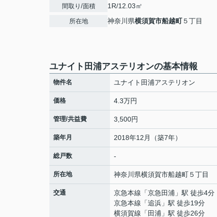
1R/12.03㎡
間取り/面積
神奈川県
横須賀市
船越町
５丁目
所在地
ユナイト田浦アステリオンの基本情報
物件名
ユナイト田浦アステリオン
価格
4.3万円
管理/共益費
3,500円
築年月
2018年12月（築7年）
総戸数
-
所在地
神奈川県
横須賀市
船越町
５丁目
交通
京急本線
「
京急田浦
」駅 徒歩4分
京急本線
「
追浜
」駅 徒歩19分
横須賀線
「
田浦
」駅 徒歩26分