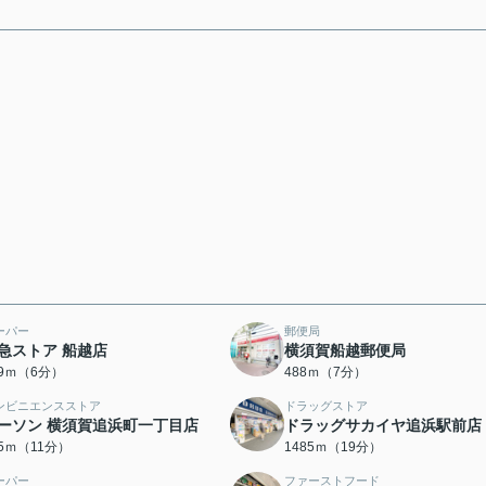
ーパー
郵便局
急ストア 船越店
横須賀船越郵便局
69ｍ（6分）
488ｍ（7分）
ンビニエンスストア
ドラッグストア
ーソン 横須賀追浜町一丁目店
ドラッグサカイヤ追浜駅前店
55ｍ（11分）
1485ｍ（19分）
ーパー
ファーストフード