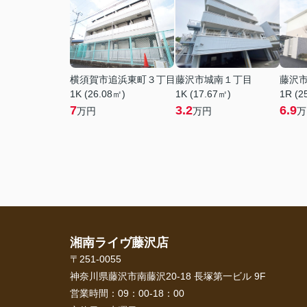
横須賀市追浜東町３丁目
藤沢市城南１丁目
藤沢
1K (26.08㎡)
1K (17.67㎡)
1R (2
7
3.2
6.9
万円
万円
万
湘南ライヴ藤沢店
〒251-0055
神奈川県藤沢市南藤沢20-18 長塚第一ビル 9F
営業時間：
09：00-18：00