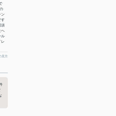
で
の
ラン
です
横須
社へ
ール
ドレ
の見方
件
貸
な