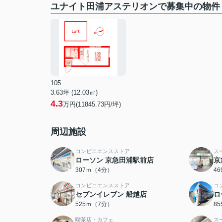
ユナイト田浦アステリオンで募集中の物件
105
3.63坪 (12.03㎡)
4.3
万円(11845.73円/坪)
周辺施設
コンビニエンスストア
ス
ローソン 京急田浦駅前店
京
307ｍ（4分）
4
コンビニエンスストア
コ
セブンイレブン 船越店
ロ
525ｍ（7分）
8
喫茶店・カフェ
ス