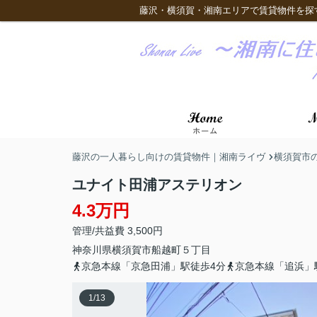
藤沢・横須賀・湘南エリアで賃貸物件を探
藤沢の一人暮らし向けの賃貸物件｜湘南ライヴ
横須賀市
ユナイト田浦アステリオン
4.3万円
管理/共益費 3,500円
神奈川県
横須賀市
船越町
５丁目
京急本線「京急田浦」駅徒歩4分
京急本線「追浜」
1
/
13