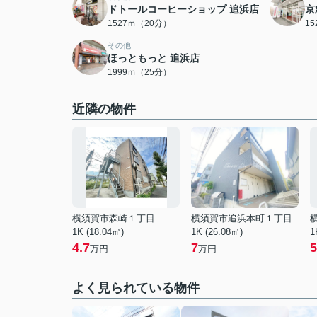
ドトールコーヒーショップ 追浜店
京
1527ｍ（20分）
1
その他
ほっともっと 追浜店
1999ｍ（25分）
近隣の物件
横須賀市森崎１丁目
横須賀市追浜本町１丁目
1K (18.04㎡)
1K (26.08㎡)
1
4.7
7
5
万円
万円
よく見られている物件