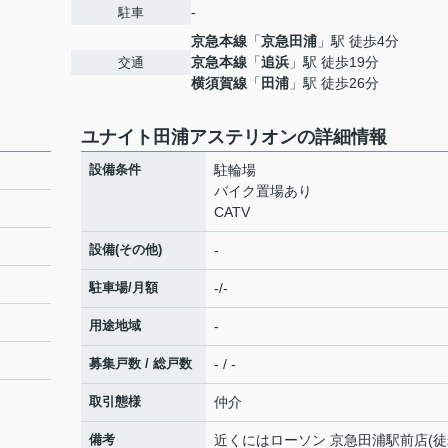
-
駐車
京急本線
「
京急田浦
」駅 徒歩4分
京急本線
「
追浜
」駅 徒歩19分
交通
横須賀線
「
田浦
」駅 徒歩26分
ユナイト田浦アステリオンの詳細情報
設備条件
駐輪場
バイク置場あり
CATV
設備(その他)
-
駐車場/月額
-/-
用途地域
-
募集戸数 / 総戸数
- / -
取引態様
仲介
備考
近くにはローソン 京急田浦駅前店(徒