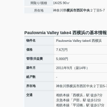
1K/25.90㎡
間取り/面積
神奈川県
横浜市西区
中央
２丁目5-7
所在地
Paulownia Valley take4 西横浜の基本情報
物件名
Paulownia Valley take4 西横浜
価格
7.6万円
管理/共益費
5,000円
築年月
2011年9月（築14年）
総戸数
-
所在地
神奈川県
横浜市西区
中央
２丁目5-
交通
相鉄本線
「
西横浜
」駅 徒歩7分
京急本線
「
戸部
」駅 徒歩12分
相鉄本線
「
平沼橋
」駅 徒歩17分