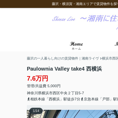
藤沢・横須賀・湘南エリアで賃貸物件を探
藤沢の一人暮らし向けの賃貸物件｜湘南ライヴ
横浜市西
Paulownia Valley take4 西横浜
7.6万円
管理/共益費 5,000円
神奈川県
横浜市西区
中央
２丁目5-7
相鉄本線「西横浜」駅徒歩7分
京急本線「戸部」駅
1
/
14