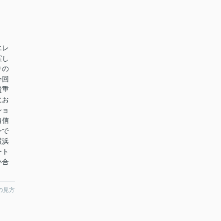
エレ
実し
りの
今回
貴重
にお
ショ
自信
ンで
横浜
ート
い合
の見方