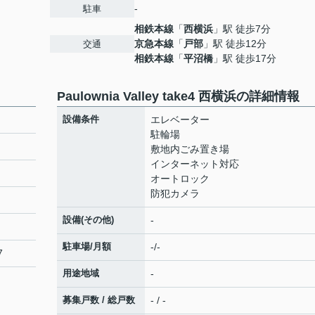
-
駐車
相鉄本線
「
西横浜
」駅 徒歩7分
京急本線
「
戸部
」駅 徒歩12分
交通
相鉄本線
「
平沼橋
」駅 徒歩17分
Paulownia Valley take4 西横浜の詳細情報
設備条件
エレベーター
駐輪場
敷地内ごみ置き場
インターネット対応
オートロック
防犯カメラ
設備(その他)
-
駐車場/月額
-/-
7
用途地域
-
募集戸数 / 総戸数
- / -