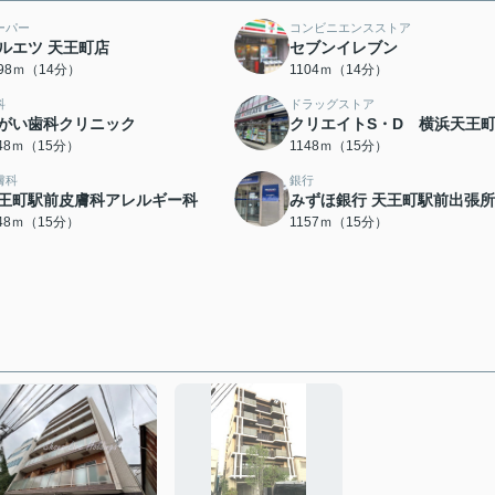
ーパー
コンビニエンスストア
ルエツ 天王町店
セブンイレブン
098ｍ（14分）
1104ｍ（14分）
科
ドラッグストア
がい歯科クリニック
クリエイトS・D 横浜天王
148ｍ（15分）
1148ｍ（15分）
膚科
銀行
王町駅前皮膚科アレルギー科
みずほ銀行 天王町駅前出張所
148ｍ（15分）
1157ｍ（15分）