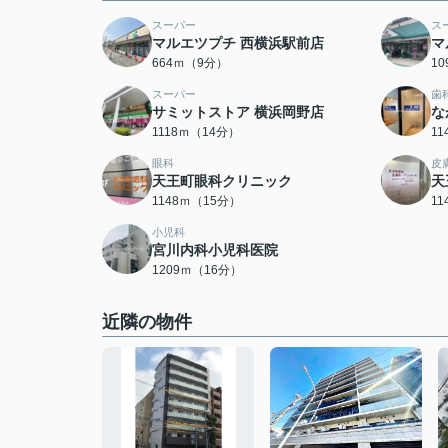
スーパー
ス
マルエツプチ 西横浜駅前店
マ
664ｍ（9分）
1
スーパー
歯
サミットストア 横浜岡野店
な
1118ｍ（14分）
1
眼科
皮
天王町眼科クリニック
天
1148ｍ（15分）
1
小児科
宮川内科小児科医院
1209ｍ（16分）
近隣の物件