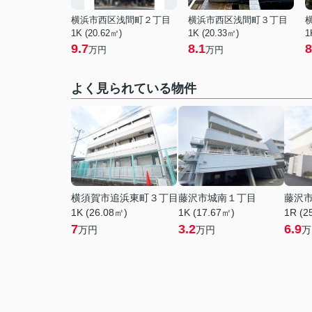
横浜市西区浅間町２丁目
横浜市西区浅間町３丁目
1K (20.62㎡)
1K (20.33㎡)
1
9.7
8.1
8
万円
万円
よく見られている物件
横須賀市追浜東町３丁目
藤沢市城南１丁目
藤沢
1K (26.08㎡)
1K (17.67㎡)
1R (2
7
3.2
6.9
万円
万円
万