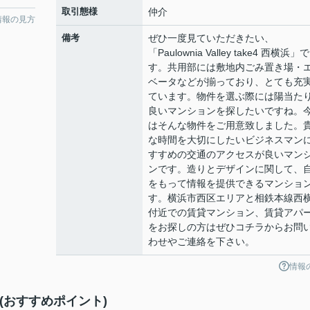
取引態様
仲介
情報の見方
備考
ぜひ一度見ていただきたい、
「Paulownia Valley take4 西横浜」で
す。共用部には敷地内ごみ置き場・
ベータなどが揃っており、とても充
ています。物件を選ぶ際には陽当た
良いマンションを探したいですね。
はそんな物件をご用意致しました。
な時間を大切にしたいビジネスマン
すすめの交通のアクセスが良いマン
ンです。造りとデザインに関して、
をもって情報を提供できるマンショ
す。横浜市西区エリアと相鉄本線西
付近での賃貸マンション、賃貸アパ
をお探しの方はぜひコチラからお問
わせやご連絡を下さい。
情報
メント(おすすめポイント)