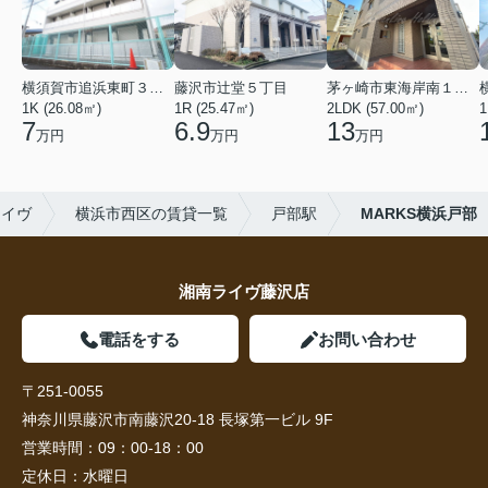
横須賀市追浜東町３丁目
藤沢市辻堂５丁目
茅ヶ崎市東海岸南１丁目
1K (26.08㎡)
1R (25.47㎡)
2LDK (57.00㎡)
1
7
6.9
13
万円
万円
万円
ライヴ
横浜市西区の賃貸一覧
戸部駅
MARKS横浜戸部
湘南ライヴ藤沢店
電話をする
お問い合わせ
〒251-0055
神奈川県藤沢市南藤沢20-18 長塚第一ビル 9F
営業時間：
09：00-18：00
定休日：
水曜日