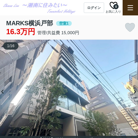
0
ログイン
お気に入り
MARKS横浜戸部
空室1
16.3万円
管理/共益費 15,000円
1
/
16