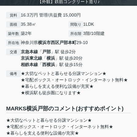
【外観】鉄筋コンクリート造り♪
16.3万円 管理/共益費 15,000円
賃料
35.38㎡
1LDK
面積
間取り
築2年
3階/10階建
築年数
所在階
神奈川県
横浜市西区
戸部本町
29-10
所在地
京急本線
「
戸部
」駅 徒歩2分
交通
京浜東北線
「
横浜
」駅 徒歩20分
相鉄本線
「
西横浜
」駅 徒歩15分
★大切なペットと暮らせる分譲マンション★
備考
★宅配ボックス・オートロック・インターネット無料★
★暮らしを支える便利な設備が充実★
★横浜駅も徒歩圏になります★
MARKS横浜戸部のコメント(おすすめポイント)
★大切なペットと暮らせる分譲マンション★
★宅配ボックス・オートロック・インターネット無料★
★暮らしを支える便利な設備が充実★