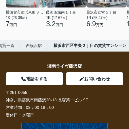
横須賀市追浜東町３丁目
藤沢市城南１丁目
藤沢市辻堂５丁目
1K (26.08㎡)
1K (17.67㎡)
1R (25.47㎡)
1
7
3.2
6.9
万円
万円
万円
賃貸一覧
西横浜駅
横浜市西区中央２丁目の賃貸マンション
湘南ライヴ藤沢店
電話をする
お問い合わせ
〒251-0055
神奈川県藤沢市南藤沢20-18 長塚第一ビル 9F
営業時間：
09：00-18：00
定休日：
水曜日