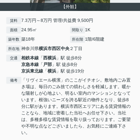
【外観】
7.3万円～8万円 管理/共益費 9,500円
賃料
24.95㎡
1K
面積
間取り
築18年
1階/6階建
築年数
所在階
神奈川県
横浜市西区
中央
２丁目
所在地
相鉄本線
「
西横浜
」駅 徒歩8分
交通
京急本線
「
戸部
」駅 徒歩8分
京浜東北線
「
横浜
」駅 徒歩19分
「リヴィエール横濱」のここがイチオシ。敷地内ごみ置
備考
き場は、毎日のごみ捨ての煩わしさを軽減します。暖か
な陽射しが心地よい、明るい室内のマンションとなって
います。根強いニーズを誇る駅近の物件となり、徒歩8
分に駅があります。横浜市西区エリアにある賃貸情報の
ことなら、地域に密着した当社へお任せ下さい。当社
は、多種多様な賃貸情報を取り扱っております。ご要望
や不明な点などございましたら、お気軽にご連絡下さ
い。