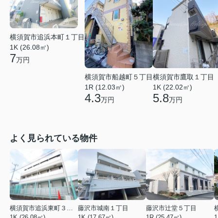
横須賀市追浜本町１丁目
1K (26.08㎡)
7
万円
横須賀市船越町５丁目
横須賀市鷹取１丁目
1R (12.03㎡)
1K (22.02㎡)
4.3
5.8
万円
万円
よく見られている物件
横須賀市追浜東町３丁目
藤沢市城南１丁目
藤沢市辻堂５丁目
1K (26.08㎡)
1K (17.67㎡)
1R (25.47㎡)
1