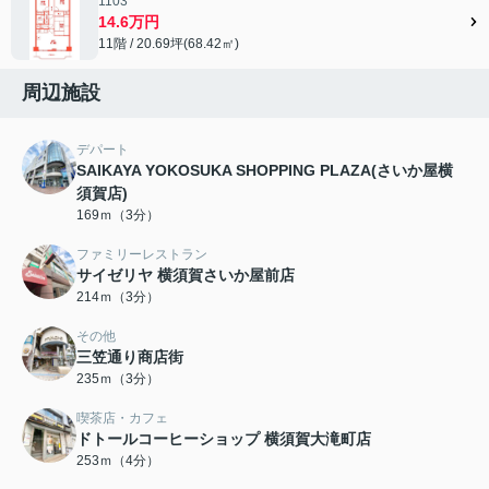
1103
14.6万円
11階 / 20.69坪(68.42㎡)
周辺施設
デパート
SAIKAYA YOKOSUKA SHOPPING PLAZA(さいか屋横
須賀店)
169ｍ（3分）
ファミリーレストラン
サイゼリヤ 横須賀さいか屋前店
214ｍ（3分）
その他
三笠通り商店街
235ｍ（3分）
喫茶店・カフェ
ドトールコーヒーショップ 横須賀大滝町店
253ｍ（4分）