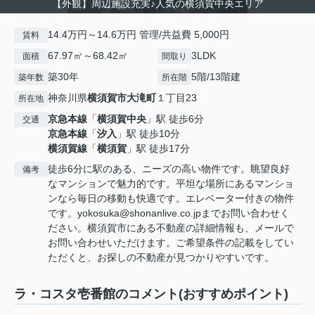
【外観】周辺施設充実♪人気の横須賀中央エリア
14.4万円～14.6万円 管理/共益費 5,000円
賃料
67.97㎡～68.42㎡
3LDK
面積
間取り
築30年
5階/13階建
築年数
所在階
神奈川県
横須賀市
大滝町
１丁目23
所在地
京急本線
「
横須賀中央
」駅 徒歩6分
交通
京急本線
「
汐入
」駅 徒歩10分
横須賀線
「
横須賀
」駅 徒歩17分
徒歩6分に駅のある、ニーズの高い物件です。眺望良好
備考
なマンションで魅力的です。平坦な場所にあるマンショ
ンなら毎日の移動も快適です。エレベーター付きの物件
です。yokosuka@shonanlive.co.jpまでお問い合わせく
ださい。横須賀市にある不動産の詳細情報も、メールで
お問い合わせいただけます。ご希望条件の記載をしてい
ただくと、お探しの不動産が見つかりやすいです。
ラ・コスタ壱番館のコメント(おすすめポイント)