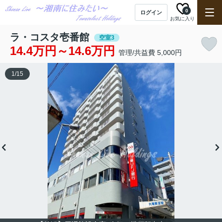
0
ログイン
お気に入り
ラ・コスタ壱番館
空室3
14.4万円～14.6万円
管理/共益費 5,000円
1
/
15