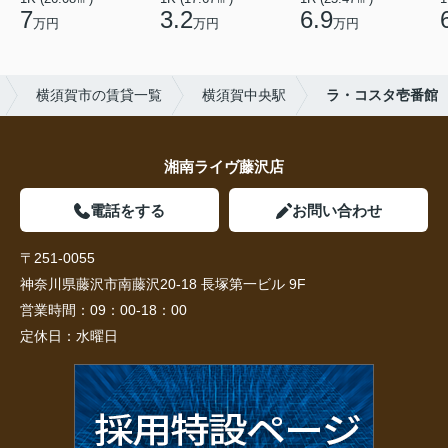
7
3.2
6.9
万円
万円
万円
横須賀市の賃貸一覧
横須賀中央駅
ラ・コスタ壱番館
湘南ライヴ藤沢店
電話をする
お問い合わせ
〒251-0055
神奈川県藤沢市南藤沢20-18 長塚第一ビル 9F
営業時間：
09：00-18：00
定休日：
水曜日