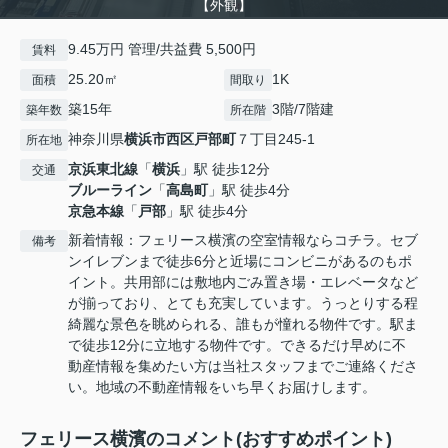
【外観】
9.45万円 管理/共益費 5,500円
賃料
25.20㎡
1K
面積
間取り
築15年
3階/7階建
築年数
所在階
神奈川県
横浜市西区
戸部町
７丁目245-1
所在地
京浜東北線
「
横浜
」駅 徒歩12分
交通
ブルーライン
「
高島町
」駅 徒歩4分
京急本線
「
戸部
」駅 徒歩4分
新着情報：フェリース横濱の空室情報ならコチラ。セブ
備考
ンイレブンまで徒歩6分と近場にコンビニがあるのもポ
イント。共用部には敷地内ごみ置き場・エレベータなど
が揃っており、とても充実しています。うっとりする程
綺麗な景色を眺められる、誰もが憧れる物件です。駅ま
で徒歩12分に立地する物件です。できるだけ早めに不
動産情報を集めたい方は当社スタッフまでご連絡くださ
い。地域の不動産情報をいち早くお届けします。
フェリース横濱のコメント(おすすめポイント)