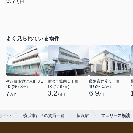
9.7
万円
よく見られている物件
横須賀市追浜東町３丁目
藤沢市城南１丁目
藤沢市辻堂５丁目
1K (26.08㎡)
1K (17.67㎡)
1R (25.47㎡)
1
7
3.2
6.9
万円
万円
万円
ライヴ
横浜市西区の賃貸一覧
横浜駅
フェリース横濱