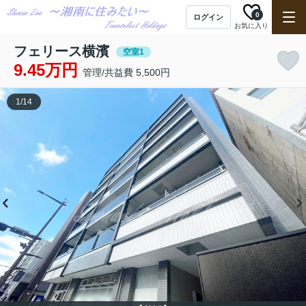
0
ログイン
お気に入り
フェリース横濱
空室1
9.45万円
管理/共益費 5,500円
1
/
14