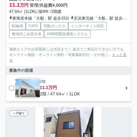
11.1
万円
管理/共益費4,000円
47.64㎡ (1LDK) /築9年 /2階建
東海道本線「大船」駅 徒歩15分
京浜東北線「大船」駅 徒歩15分
駐輪場
CATV
宅配ボックス
インターネット対応
敷地内ごみ置き場
24時間緊急通報システム
湘南エリアのお部屋探しは当店まで！ 遠方でご来店ができない方でも、
オンライン相談・オンライン契約・写真撮影代行・その他ご...
もっと見
る
募集中の部屋
2階
11.1万円
2階 / 47.64㎡ / 1LDK
一戸建て