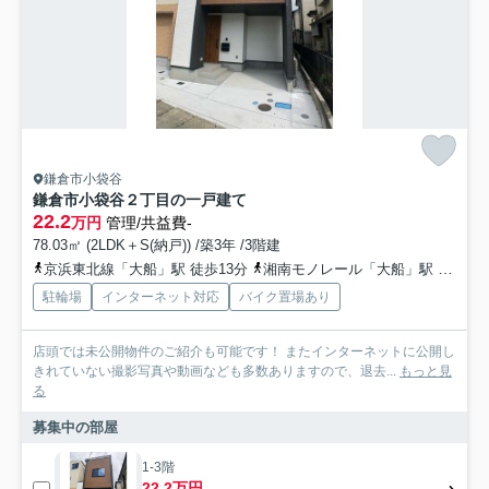
鎌倉市小袋谷
鎌倉市小袋谷２丁目の一戸建て
22.2
万円
管理/共益費-
78.03㎡ (2LDK＋S(納戸)) /築3年 /3階建
京浜東北線「大船」駅 徒歩13分
湘南モノレール「大船」駅 徒歩13分
駐輪場
インターネット対応
バイク置場あり
店頭では未公開物件のご紹介も可能です！ またインターネットに公開し
きれていない撮影写真や動画なども多数ありますので、退去...
もっと見
る
募集中の部屋
1-3階
22.2万円