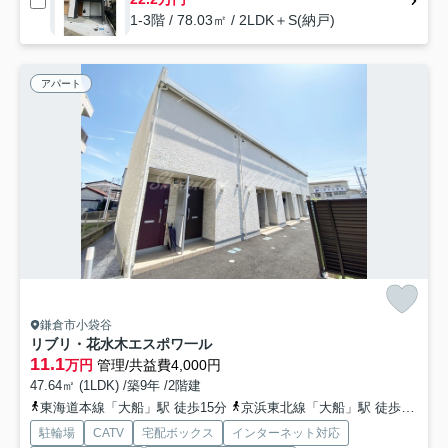
1-3階 / 78.03㎡ / 2LDK＋S(納戸)
アパート
鎌倉市小袋谷
リブリ・花水木エスポワ一ル
11.1
万円
管理/共益費4,000円
47.64㎡ (1LDK) /築9年 /2階建
東海道本線「大船」駅 徒歩15分
京浜東北線「大船」駅 徒歩15分
駐輪場
CATV
宅配ボックス
インターネット対応