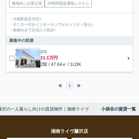
敷地内ごみ置き場
24時間緊急通報システム
・大船駅徒歩15分♪
・モニター付きインターホンでセキュリティ安心♪
・南東向きで日当たり良好♪
募集中の部屋
203
11.1万円
2階 / 47.64㎡ / 1LDK
1
藤沢の一人暮らし向けの賃貸物件｜湘南ライヴ
小袋谷の賃貸一覧
湘南ライヴ藤沢店