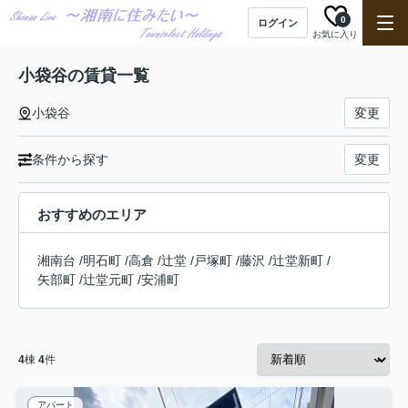
0
ログイン
お気に入り
小袋谷の賃貸一覧
小袋谷
変更
条件から探す
変更
おすすめのエリア
湘南台
/
明石町
/
高倉
/
辻堂
/
戸塚町
/
藤沢
/
辻堂新町
/
矢部町
/
辻堂元町
/
安浦町
4
棟
4
件
アパート