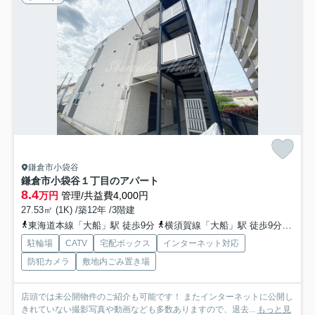
鎌倉市小袋谷
鎌倉市小袋谷１丁目のアパート
8.4
万円
管理/共益費4,000円
27.53㎡ (1K) /築12年 /3階建
東海道本線「大船」駅 徒歩9分
横須賀線「大船」駅 徒歩9分
湘南
駐輪場
CATV
宅配ボックス
インターネット対応
防犯カメラ
敷地内ごみ置き場
店頭では未公開物件のご紹介も可能です！ またインターネットに公開し
きれていない撮影写真や動画なども多数ありますので、退去...
もっと見