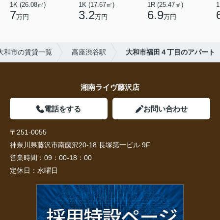
1K (26.08㎡)
1K (17.67㎡)
1R (25.47㎡)
1
7
3.2
6.9
万円
万円
万円
大和市の賃貸一覧
高座渋谷駅
大和市福田４丁目のアパート
湘南ライヴ藤沢店
電話をする
お問い合わせ
〒251-0055
神奈川県藤沢市南藤沢20-18 長塚第一ビル 9F
営業時間：
09：00-18：00
定休日：
水曜日