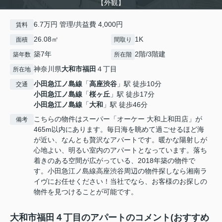
【外観】
6.7万円 管理/共益費 4,000円
賃料
26.08㎡
1K
面積
間取り
築7年
2階/3階建
築年数
所在階
神奈川県
大和市
福田
４丁目
所在地
小田急江ノ島線
「
高座渋谷
」駅 徒歩10分
交通
小田急江ノ島線
「
桜ヶ丘
」駅 徒歩17分
小田急江ノ島線
「
大和
」駅 徒歩46分
こちらの物件はスーパー「オーケー 大和上和田店」が
備考
465m以内にあります。毎日海を眺めて過ごせるほど海
が近い、なんとも贅沢なアパートです。暖かな陽射しが
心地よい、明るい室内のアパートとなっています。落ち
着きのある空間が広がっている、2018年築の物件で
す。小田急江ノ島線高座渋谷周辺の物件探しなら湘南ラ
イヴにお任せください！当社でなら、お客様のお探しの
物件を見つけることが可能です。
大和市福田４丁目のアパートのコメント(おすすめ