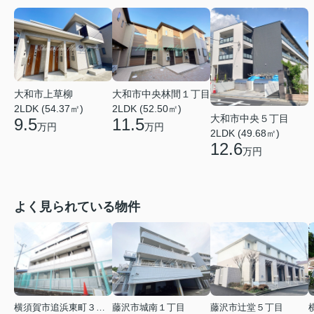
大和市上草柳
大和市中央林間１丁目
2LDK (54.37㎡)
2LDK (52.50㎡)
大和市中央５丁目
9.5
11.5
万円
万円
2LDK (49.68㎡)
12.6
万円
よく見られている物件
横須賀市追浜東町３丁目
藤沢市城南１丁目
藤沢市辻堂５丁目