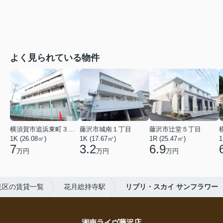
よく見られている物件
横須賀市追浜東町３丁目
藤沢市城南１丁目
藤沢市辻堂５丁目
1K (26.08㎡)
1K (17.67㎡)
1R (25.47㎡)
1
7
3.2
6.9
万円
万円
万円
見区の賃貸一覧
花月総持寺駅
リブリ・スカイ サンフラワー
湘南ライヴ藤沢店