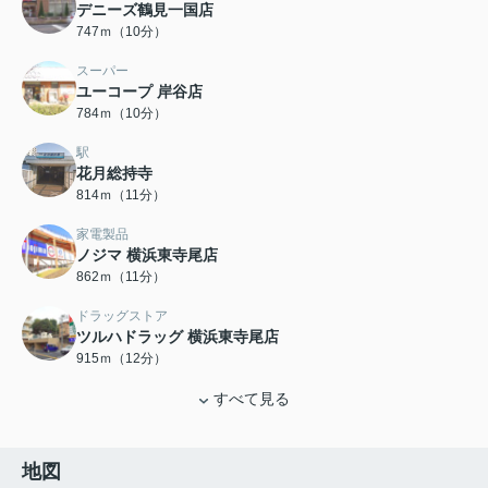
デニーズ鶴見一国店
747ｍ（10分）
スーパー
ユーコープ 岸谷店
784ｍ（10分）
駅
花月総持寺
814ｍ（11分）
家電製品
ノジマ 横浜東寺尾店
862ｍ（11分）
ドラッグストア
ツルハドラッグ 横浜東寺尾店
915ｍ（12分）
すべて見る
地図