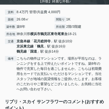
【外観】綺麗な外観♪
8.4万円 管理/共益費 4,000円
賃料
26.08㎡
1K
面積
間取り
築8年
2階/3階建
築年数
所在階
神奈川県
横浜市鶴見区
東寺尾東台
18-21
所在地
京急本線
「
花月総持寺
」駅 徒歩10分
交通
京浜東北線
「
鶴見
」駅 徒歩16分
鶴見線
「
国道
」駅 徒歩14分
こちらの物件はマンションです。場所が平坦なのは、ラ
備考
ンニングをする上で抑えたいポイントですね。築8年の
物件で充実した毎日を過ごしませんか。こちらは初期費
用をカードでお支払いいただけるマンションです。当社
スタッフが地域の賃貸情報をご提供いたします。お客様
のこだわりやご要望などございましたら、お気軽に当社
へお問い合わせ下さい。
リブリ・スカイ サンフラワーのコメント(おすすめ
ポイント)