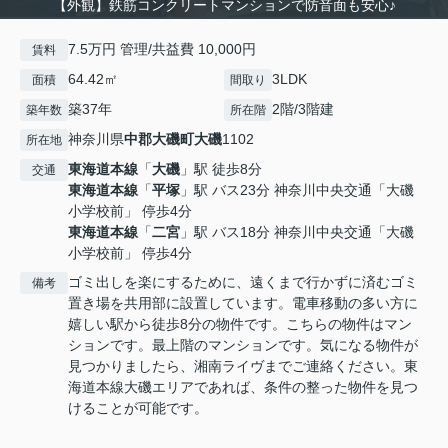
【外観】鉄筋コンクリートマンションで防音面も安心♪
7.5万円 管理/共益費 10,000円
賃料
64.42㎡
3LDK
面積
間取り
築37年
2階/3階建
築年数
所在階
神奈川県
中郡大磯町
大磯
1102
所在地
東海道本線
「
大磯
」駅 徒歩8分
交通
東海道本線
「
平塚
」駅 バス23分 神奈川中央交通「大磯
小学校前」 停歩4分
東海道本線
「
二宮
」駅 バス18分 神奈川中央交通「大磯
小学校前」 停歩4分
ゴミ出しを楽にするために、遠くまで行かずに済むゴミ
備考
置き場を共用部に設置しています。電車移動の多い方に
嬉しい駅から徒歩8分の物件です。こちらの物件はマン
ションです。最上階のマンションです。気になる物件が
見つかりましたら、湘南ライヴまでご連絡ください。東
海道本線大磯エリアであれば、条件の整った物件を見つ
けることが可能です。