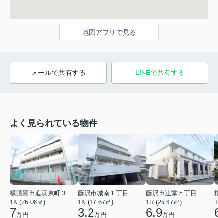
地図アプリで見る
メールで共有する
LINEで共有する
よく見られている物件
横須賀市追浜東町３丁目
藤沢市城南１丁目
藤沢市辻堂５丁目
1K (26.08㎡)
1K (17.67㎡)
1R (25.47㎡)
1
7
3.2
6.9
万円
万円
万円