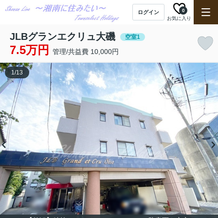
0
ログイン
お気に入り
JLBグランエクリュ大磯
空室1
7.5万円
管理/共益費 10,000円
1
/
13