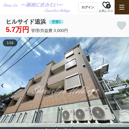
0
ログイン
お気に入り
ヒルサイド追浜
空室1
5.7万円
管理/共益費 3,000円
1
/
16