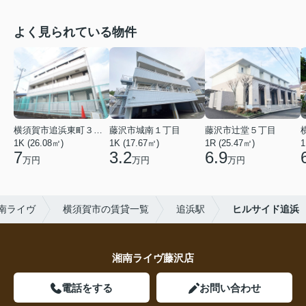
よく見られている物件
横須賀市追浜東町３丁目
藤沢市城南１丁目
藤沢市辻堂５丁目
1K (26.08㎡)
1K (17.67㎡)
1R (25.47㎡)
1
7
3.2
6.9
万円
万円
万円
南ライヴ
横須賀市の賃貸一覧
追浜駅
ヒルサイド追浜
湘南ライヴ藤沢店
電話をする
お問い合わせ