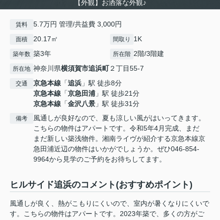
【外観】お洒落な外観♪
5.7万円 管理/共益費 3,000円
賃料
20.17㎡
1K
面積
間取り
築3年
2階/3階建
築年数
所在階
神奈川県
横須賀市
追浜町
２丁目55-7
所在地
京急本線
「
追浜
」駅 徒歩8分
交通
京急本線
「
京急田浦
」駅 徒歩21分
京急本線
「
金沢八景
」駅 徒歩31分
風通しが良好なので、夏も涼しい風がはいってきます。
備考
こちらの物件はアパートです。令和5年4月完成、まだ
まだ新しい築浅物件。湘南ライヴが紹介する京急本線京
急田浦近辺の物件はいかがでしょうか。ぜひ046-854-
9964から見学のご予約をお待ちしてます。
ヒルサイド追浜のコメント(おすすめポイント)
風通しが良く、熱がこもりにくいので、室内が暑くなりにくいで
す。こちらの物件はアパートです。2023年築で、多くの方がご