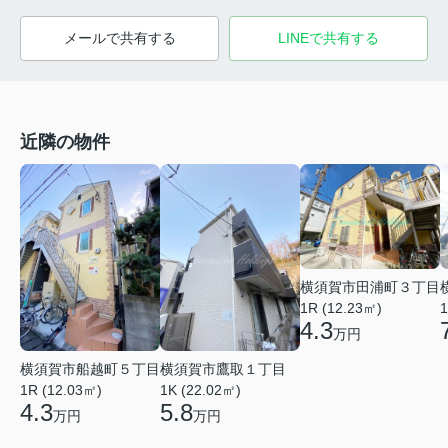
メールで共有する
LINEで共有する
近隣の物件
横須賀市田浦町３丁目
1R (12.23㎡)
1
4.3
万円
横須賀市船越町５丁目
横須賀市鷹取１丁目
1R (12.03㎡)
1K (22.02㎡)
4.3
5.8
万円
万円