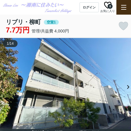
0
ログイン
お気に入り
リブリ・柳町
空室1
7.7万円
管理/共益費 4,000円
1
/
14