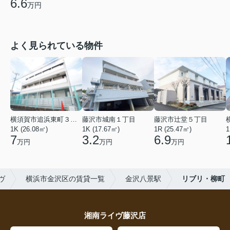
6.6
万円
よく見られている物件
横須賀市追浜東町３丁目
藤沢市城南１丁目
藤沢市辻堂５丁目
1K (26.08㎡)
1K (17.67㎡)
1R (25.47㎡)
1
7
3.2
6.9
万円
万円
万円
ヴ
横浜市金沢区の賃貸一覧
金沢八景駅
リブリ・柳町
湘南ライヴ藤沢店