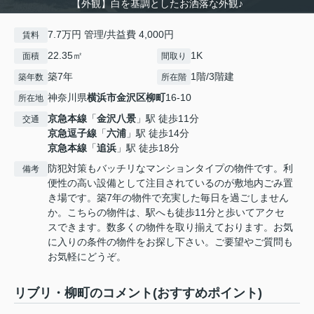
【外観】白を基調としたお洒落な外観♪
7.7万円 管理/共益費 4,000円
賃料
22.35㎡
1K
面積
間取り
築7年
1階/3階建
築年数
所在階
神奈川県
横浜市金沢区
柳町
16-10
所在地
京急本線
「
金沢八景
」駅 徒歩11分
交通
京急逗子線
「
六浦
」駅 徒歩14分
京急本線
「
追浜
」駅 徒歩18分
防犯対策もバッチリなマンションタイプの物件です。利
備考
便性の高い設備として注目されているのが敷地内ごみ置
き場です。築7年の物件で充実した毎日を過ごしません
か。こちらの物件は、駅へも徒歩11分と歩いてアクセ
スできます。数多くの物件を取り揃えております。お気
に入りの条件の物件をお探し下さい。ご要望やご質問も
お気軽にどうぞ。
リブリ・柳町のコメント(おすすめポイント)