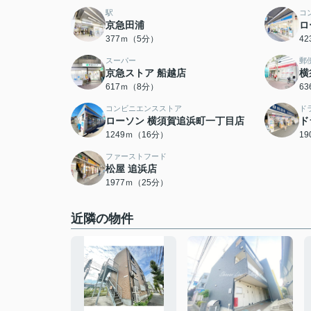
駅
コ
京急田浦
ロ
377ｍ（5分）
4
スーパー
郵
京急ストア 船越店
横
617ｍ（8分）
6
コンビニエンスストア
ド
ローソン 横須賀追浜町一丁目店
ド
1249ｍ（16分）
1
ファーストフード
松屋 追浜店
1977ｍ（25分）
近隣の物件