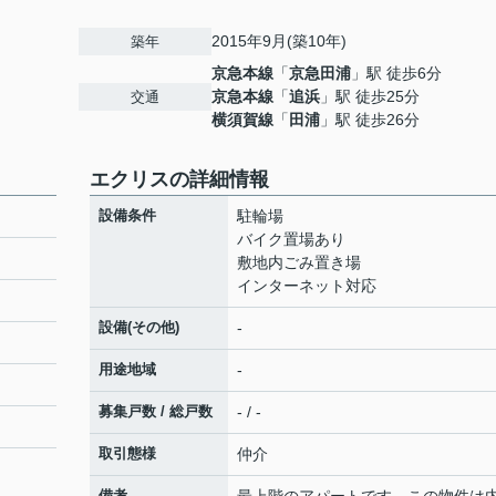
2015年9月(築10年)
築年
京急本線
「
京急田浦
」駅 徒歩6分
京急本線
「
追浜
」駅 徒歩25分
交通
横須賀線
「
田浦
」駅 徒歩26分
エクリスの詳細情報
設備条件
駐輪場
バイク置場あり
敷地内ごみ置き場
インターネット対応
設備(その他)
-
用途地域
-
募集戸数 / 総戸数
- / -
取引態様
仲介
備考