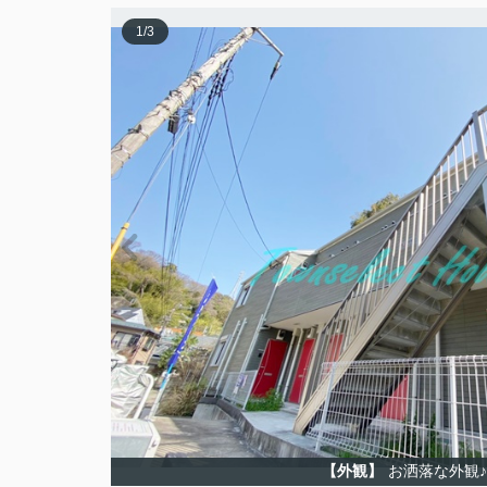
1
/
3
【外観】
お洒落な外観♪