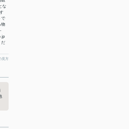
内観
とな
す
トで
る物
-
.jp
くだ
の見方
備
急