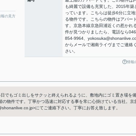
最上階のアパートです。この物件は
も綺麗で設備も充実した、2015年築
っています。こちらは徒歩6分に立地
情報の見方
る物件です。こちらの物件はアパー
す。京急本線京急田浦近くの惹かれ
件が見つかりましたら、電話なら046
854-9964、yokosuka@shonanlive.co
からメールで湘南ライヴまでご連絡
さい。
情報
い日でもゴミ出しをサクッと終えられるように、敷地内にゴミ置き場を
階の物件です。丁寧かつ迅速に対応する事を常に心掛けている当社。京
honanlive.co.jp>にてご連絡下さい。丁寧にお答え致します。