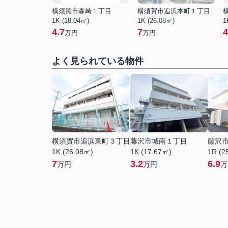
横須賀市森崎１丁目
横須賀市追浜本町１丁目
1K (18.04㎡)
1K (26.08㎡)
1
4.7
7
4
万円
万円
よく見られている物件
横須賀市追浜東町３丁目
藤沢市城南１丁目
藤沢
1K (26.08㎡)
1K (17.67㎡)
1R (2
7
3.2
6.9
万円
万円
万