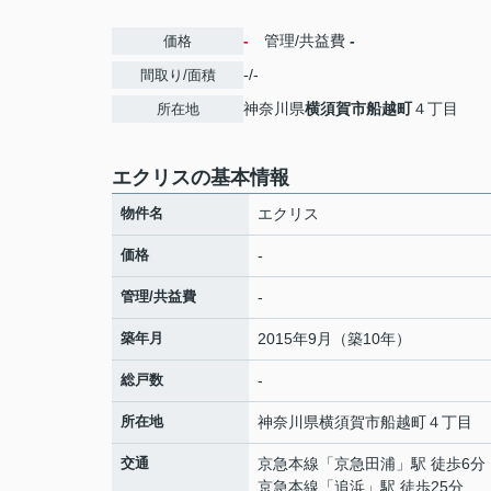
-
管理/共益費
-
価格
-/-
間取り/面積
神奈川県
横須賀市
船越町
４丁目
所在地
エクリスの基本情報
物件名
エクリス
価格
-
管理/共益費
-
築年月
2015年9月（築10年）
総戸数
-
所在地
神奈川県
横須賀市
船越町
４丁目
交通
京急本線
「
京急田浦
」駅 徒歩6分
京急本線
「
追浜
」駅 徒歩25分