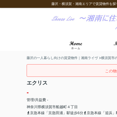
藤沢・横須賀・湘南エリアで賃貸物件を探
藤沢の一人暮らし向けの賃貸物件｜湘南ライヴ
横須賀市
この物
エクリス
-
管理/共益費 -
神奈川県
横須賀市
船越町
４丁目
京急本線「京急田浦」駅徒歩6分
京急本線「追浜」