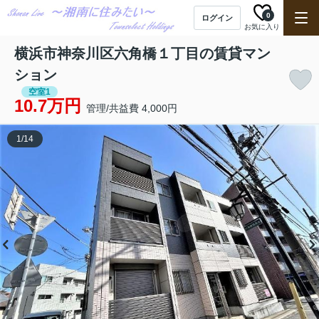
0
ログイン
お気に入り
横浜市神奈川区六角橋１丁目の賃貸マン
ション
空室1
10.7万円
管理/共益費 4,000円
1
/
14