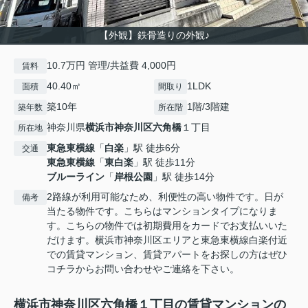
【外観】鉄骨造りの外観♪
10.7万円 管理/共益費 4,000円
賃料
40.40㎡
1LDK
面積
間取り
築10年
1階/3階建
築年数
所在階
神奈川県
横浜市神奈川区
六角橋
１丁目
所在地
東急東横線
「
白楽
」駅 徒歩6分
交通
東急東横線
「
東白楽
」駅 徒歩11分
ブルーライン
「
岸根公園
」駅 徒歩14分
2路線が利用可能なため、利便性の高い物件です。日が
備考
当たる物件です。こちらはマンションタイプになりま
す。こちらの物件では初期費用をカードでお支払いいた
だけます。横浜市神奈川区エリアと東急東横線白楽付近
での賃貸マンション、賃貸アパートをお探しの方はぜひ
コチラからお問い合わせやご連絡を下さい。
横浜市神奈川区六角橋１丁目の賃貸マンションの