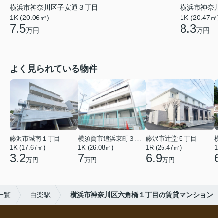
横浜市神奈川区子安通３丁目
横浜市神奈
1K (20.06㎡)
1K (20.47㎡
7.5
8.3
万円
万円
よく見られている物件
藤沢市城南１丁目
横須賀市追浜東町３丁目
藤沢市辻堂５丁目
1K (17.67㎡)
1K (26.08㎡)
1R (25.47㎡)
1
3.2
7
6.9
万円
万円
万円
一覧
白楽駅
横浜市神奈川区六角橋１丁目の賃貸マンション