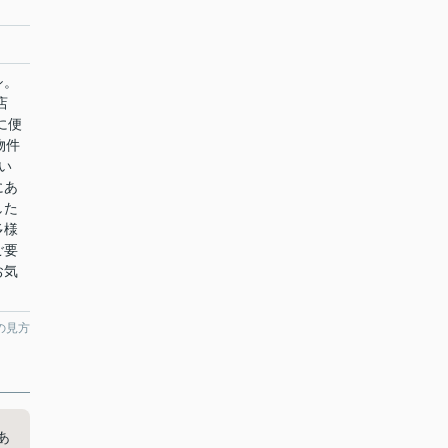
シ。
店
に便
物件
い
にあ
した
多様
ご要
お気
の見方
あ