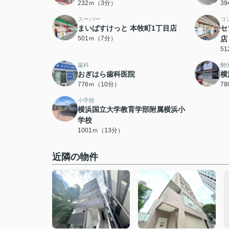
232ｍ（3分）
3
スーパー
コ
まいばすけっと 本牧町1丁目店
セ
501ｍ（7分）
店
5
歯科
郵
おぎはら歯科医院
横
776ｍ（10分）
7
小学校
横浜国立大学教育学部附属横浜小
学校
1001ｍ（13分）
近隣の物件