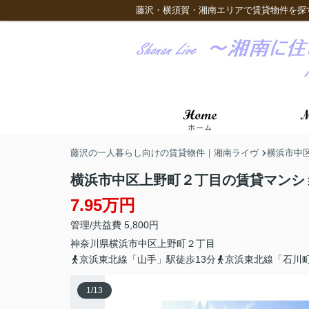
藤沢・横須賀・湘南エリアで賃貸物件を探
藤沢の一人暮らし向けの賃貸物件｜湘南ライヴ
横浜市中
横浜市中区上野町２丁目の賃貸マンシ
7.95万円
管理/共益費 5,800円
神奈川県
横浜市中区
上野町
２丁目
京浜東北線「山手」駅徒歩13分
京浜東北線「石川町
1
/
13