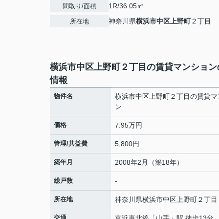
1R/36.05㎡
間取り/面積
神奈川県
横浜市中区
上野町
２丁目
所在地
横浜市中区上野町２丁目の賃貸マンション
情報
物件名
横浜市中区上野町２丁目の賃貸マ
ン
価格
7.95万円
管理/共益費
5,800円
築年月
2008年2月（築18年）
総戸数
-
所在地
神奈川県
横浜市中区
上野町
２丁目
交通
京浜東北線
「
山手
」駅 徒歩13分