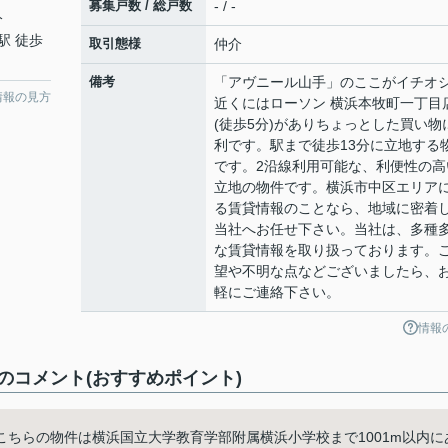
募集戸数 / 総戸数
- / -
分
駅 徒歩
取引態様
仲介
備考
「アヴニール山手」のここがイチオ
情報の見方
近くにはローソン 横浜本牧町一丁目
(徒歩5分)がありちょっとした買い物
利です。駅まで徒歩13分に立地する
です。2沿線利用可能な、利便性の高
立地の物件です。横浜市中区エリア
る賃貸情報のことなら、地域に密着
当社へお任せ下さい。当社は、多種
な賃貸情報を取り扱っております。
望や不明な点などございましたら、
軽にご連絡下さい。
情報
コメント(おすすめポイント)
ちらの物件は横浜国立大学教育学部附属横浜小学校まで1001m以内に