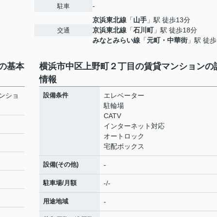
-
駐車
京浜東北線
「
山手
」駅 徒歩13分
京浜東北線
「
石川町
」駅 徒歩18分
交通
みなとみらい線
「
元町・中華街
」駅 徒歩
の基本
横浜市中区上野町２丁目の賃貸マンションの
情報
ンショ
設備条件
エレベーター
駐輪場
CATV
インターネット対応
オートロック
宅配ボックス
設備(その他)
-
駐車場/月額
-/-
用途地域
-