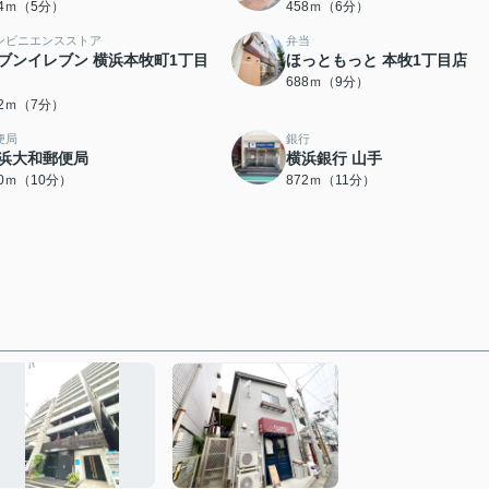
94ｍ（5分）
458ｍ（6分）
ンビニエンスストア
弁当
ブンイレブン 横浜本牧町1丁目
ほっともっと 本牧1丁目店
688ｍ（9分）
12ｍ（7分）
便局
銀行
浜大和郵便局
横浜銀行 山手
80ｍ（10分）
872ｍ（11分）