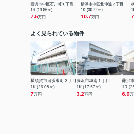
横浜市中区石川町１丁目
横浜市中区北仲通２丁目
1R (19.86㎡)
1K (30.22㎡)
1
7.5
10.7
7
万円
万円
よく見られている物件
横須賀市追浜東町３丁目
藤沢市城南１丁目
藤沢
1K (26.08㎡)
1K (17.67㎡)
1R (2
7
3.2
6.9
万円
万円
万