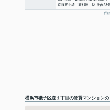
京浜東北線
「
新杉田
」駅 徒歩23
横浜市磯子区森１丁目の賃貸マンションのコ