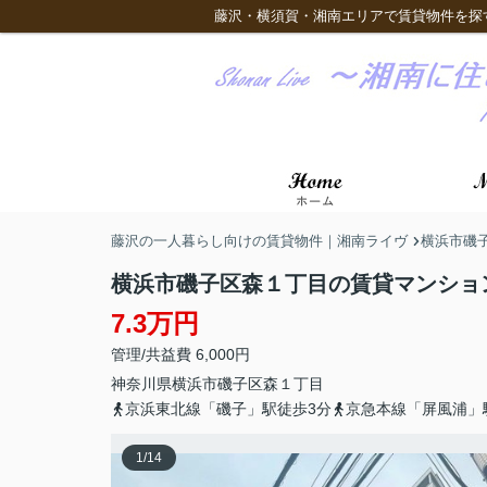
藤沢・横須賀・湘南エリアで賃貸物件を探
藤沢の一人暮らし向けの賃貸物件｜湘南ライヴ
横浜市磯
横浜市磯子区森１丁目の賃貸マンショ
7.3万円
管理/共益費 6,000円
神奈川県
横浜市磯子区
森
１丁目
京浜東北線「磯子」駅徒歩3分
京急本線「屏風浦」
1
/
14