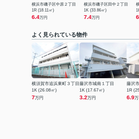
横浜市磯子区中原２丁目
横浜市磯子区田中２丁目
1R (18.11㎡)
1K (33.86㎡)
1
6.4
7.4
6
万円
万円
よく見られている物件
横須賀市追浜東町３丁目
藤沢市城南１丁目
藤沢
1K (26.08㎡)
1K (17.67㎡)
1R (2
7
3.2
6.9
万円
万円
万