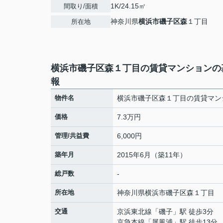
1K/24.15㎡
間取り/面積
神奈川県
横浜市磯子区
森
１丁目
所在地
横浜市磯子区森１丁目の賃貸マンションの
報
物件名
横浜市磯子区森１丁目の賃貸マン
価格
7.3万円
管理/共益費
6,000円
築年月
2015年6月（築11年）
総戸数
-
所在地
神奈川県
横浜市磯子区
森
１丁目
交通
京浜東北線
「
磯子
」駅 徒歩3分
京急本線
「
屏風浦
」駅 徒歩13分