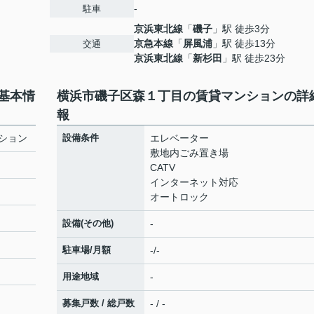
-
駐車
京浜東北線
「
磯子
」駅 徒歩3分
京急本線
「
屏風浦
」駅 徒歩13分
交通
京浜東北線
「
新杉田
」駅 徒歩23分
基本情
横浜市磯子区森１丁目の賃貸マンションの詳
報
ション
設備条件
エレベーター
敷地内ごみ置き場
CATV
インターネット対応
オートロック
設備(その他)
-
駐車場/月額
-/-
用途地域
-
募集戸数 / 総戸数
- / -