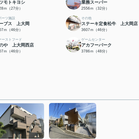
ツモトキヨシ
業務スーパー
128ｍ（27分）
2556ｍ（32分）
ポーツ施設
その他
ーブス 上大岡
ステーキ定食松牛 上大岡店
607ｍ（46分）
3607ｍ（46分）
ァーストフード
ゲームセンター
のや 上大岡西店
アカフーパーク
607ｍ（46分）
3786ｍ（48分）