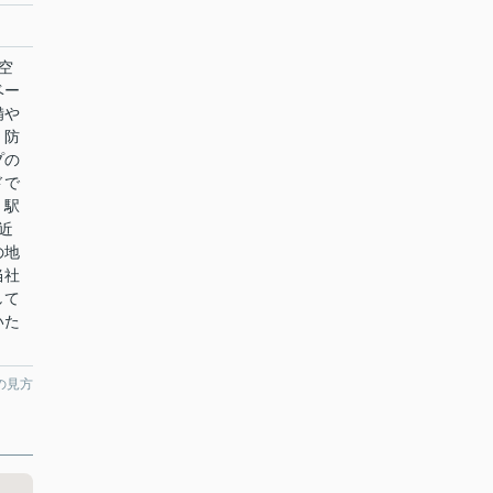
空
ベー
備や
。防
プの
ドで
。駅
近
の地
当社
して
いた
の見方