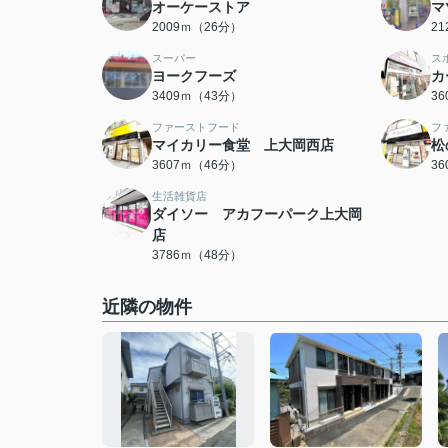
オーケーストア
マ
2009ｍ（26分）
2
スーパー
ス
ヨークフーズ
カ
3409ｍ（43分）
3
ファーストフード
フ
マイカリー食堂 上大岡西店
松
3607ｍ（46分）
3
生活雑貨店
ダイソー アカフーパーク上大岡
店
3786ｍ（48分）
近隣の物件