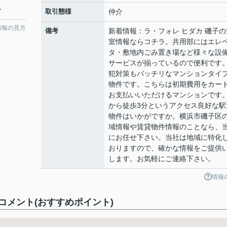
分
取引態様
仲介
情報の見方
備考
新着情報：ラ・フォレ ヒダカ 磯子の
室情報ならコチラ。共用部にはエレ
タ・敷地内ごみ置き場など様々な設
サービスが揃っているので便利です
犯対策もバッチリなマンションタイ
物件です。こちらは初期費用をカー
お支払いいただけるマンションです
から徒歩3分というアクセス良好な駅
物件はいかがですか。横浜市磯子区
域情報や賃貸物件情報のことなら、
にお任せ下さい。当社は地域に特化
おりますので、確かな情報をご提供
します。お気軽にご連絡下さい。
情報
メント(おすすめポイント)