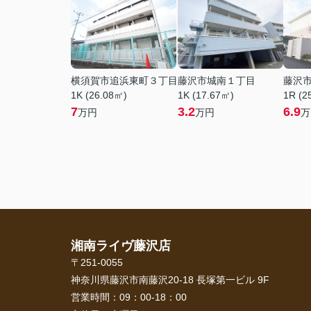
横須賀市追浜東町３丁目
藤沢市城南１丁目
藤沢
1K (26.08㎡)
1K (17.67㎡)
1R (2
7
3.2
6.9
万円
万円
万
湘南ライヴ藤沢店
〒251-0055
神奈川県藤沢市南藤沢20-18 長塚第一ビル 9F
営業時間：
09：00-18：00