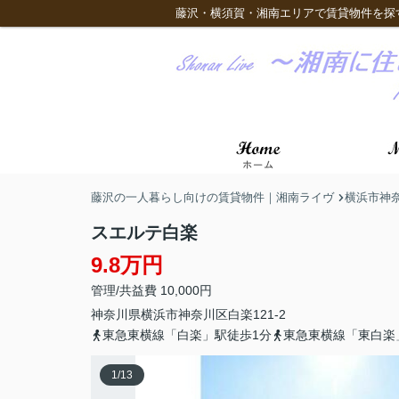
藤沢・横須賀・湘南エリアで賃貸物件を探
藤沢の一人暮らし向けの賃貸物件｜湘南ライヴ
横浜市神
スエルテ白楽
9.8万円
管理/共益費 10,000円
神奈川県
横浜市神奈川区
白楽
121-2
東急東横線「白楽」駅徒歩1分
東急東横線「東白楽
1
/
13