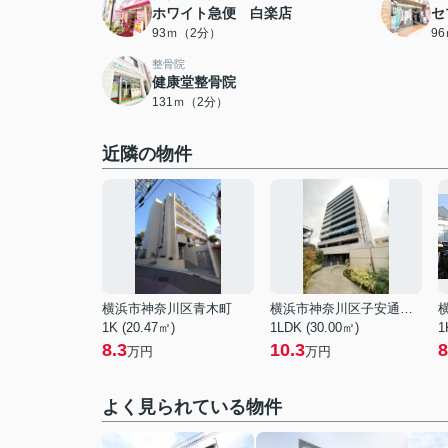
ホワイト急便 白楽店
セ
93ｍ（2分）
9
整骨院
健康堂整骨院
131ｍ（2分）
近隣の物件
横浜市神奈川区青木町
横浜市神奈川区子安通３丁目
1K (20.47㎡)
1LDK (30.00㎡)
1
8.3
10.3
8
万円
万円
よく見られている物件