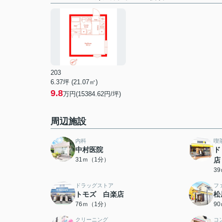
203
6.37坪 (21.07㎡)
9.8
万円(15384.62円/坪)
周辺施設
内科
喫
中村医院
ド
31ｍ（1分）
店
3
ドラッグストア
フ
トモズ 白楽店
松
76ｍ（1分）
9
クリーニング
コ