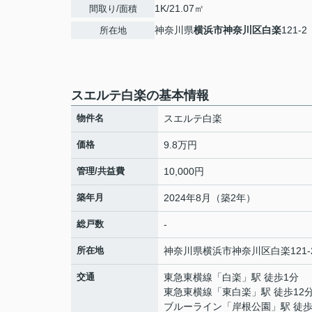
1K/21.07㎡
間取り/面積
神奈川県
横浜市神奈川区
白楽
121-2
所在地
スエルテ白楽の基本情報
物件名
スエルテ白楽
価格
9.8万円
管理/共益費
10,000円
築年月
2024年8月（築2年）
総戸数
-
所在地
神奈川県
横浜市神奈川区
白楽
121-
交通
東急東横線
「
白楽
」駅 徒歩1分
東急東横線
「
東白楽
」駅 徒歩12
ブルーライン
「
岸根公園
」駅 徒歩