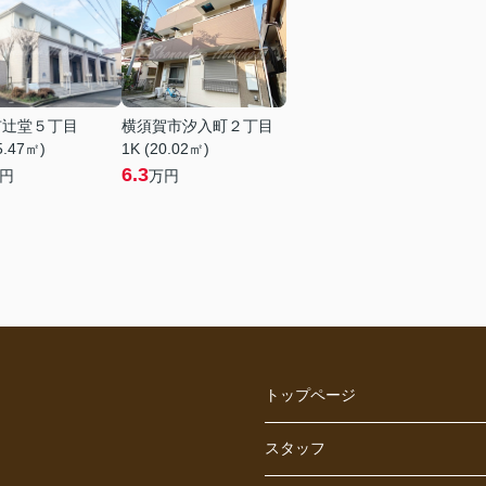
市辻堂５丁目
横須賀市汐入町２丁目
5.47㎡)
1K (20.02㎡)
6.3
円
万円
トップページ
スタッフ