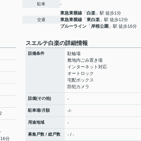
-
駐車
東急東横線
「
白楽
」駅 徒歩1分
東急東横線
「
東白楽
」駅 徒歩12分
交通
ブルーライン
「
岸根公園
」駅 徒歩16分
スエルテ白楽の詳細情報
設備条件
駐輪場
敷地内ごみ置き場
インターネット対応
オートロック
宅配ボックス
防犯カメラ
設備(その他)
-
駐車場/月額
-/-
2
用途地域
-
分
募集戸数 / 総戸数
- / -
16分