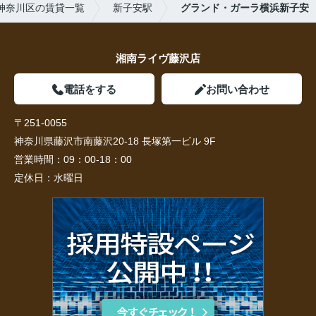
神奈川区の賃貸一覧
新子安駅
グランド・ガーラ横浜新子安
湘南ライヴ藤沢店
電話をする
お問い合わせ
〒251-0055
神奈川県藤沢市南藤沢20-18 長塚第一ビル 9F
営業時間：
09：00-18：00
定休日：
水曜日