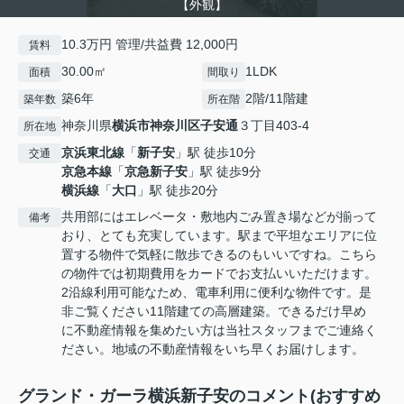
【外観】
10.3万円 管理/共益費 12,000円
賃料
30.00㎡
1LDK
面積
間取り
築6年
2階/11階建
築年数
所在階
神奈川県
横浜市神奈川区
子安通
３丁目403-4
所在地
京浜東北線
「
新子安
」駅 徒歩10分
交通
京急本線
「
京急新子安
」駅 徒歩9分
横浜線
「
大口
」駅 徒歩20分
共用部にはエレベータ・敷地内ごみ置き場などが揃って
備考
おり、とても充実しています。駅まで平坦なエリアに位
置する物件で気軽に散歩できるのもいいですね。こちら
の物件では初期費用をカードでお支払いいただけます。
2沿線利用可能なため、電車利用に便利な物件です。是
非ご覧ください11階建ての高層建築。できるだけ早め
に不動産情報を集めたい方は当社スタッフまでご連絡く
ださい。地域の不動産情報をいち早くお届けします。
グランド・ガーラ横浜新子安のコメント(おすすめ