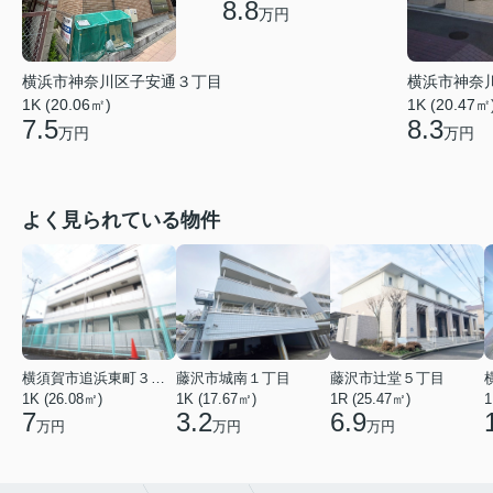
8.8
万円
横浜市神奈川区子安通３丁目
横浜市神奈
1K (20.06㎡)
1K (20.47㎡
7.5
8.3
万円
万円
よく見られている物件
横須賀市追浜東町３丁目
藤沢市城南１丁目
藤沢市辻堂５丁目
1K (26.08㎡)
1K (17.67㎡)
1R (25.47㎡)
1
7
3.2
6.9
万円
万円
万円