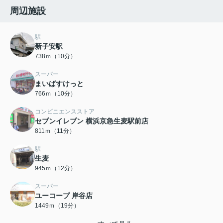
周辺施設
駅
新子安駅
738ｍ（10分）
スーパー
まいばすけっと
766ｍ（10分）
コンビニエンスストア
セブンイレブン 横浜京急生麦駅前店
811ｍ（11分）
駅
生麦
945ｍ（12分）
スーパー
ユーコープ 岸谷店
1449ｍ（19分）