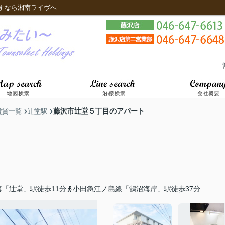
すなら湘南ライヴへ
藤沢市辻堂５丁目のアパート
賃貸一覧
辻堂駅
「辻堂」駅徒歩11分
小田急江ノ島線「鵠沼海岸」駅徒歩37分