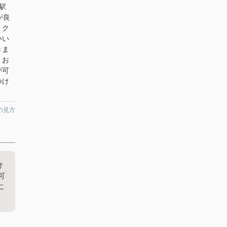
駅
が良
。ク
いい
きま
、お
が可
つけ
の見方
け
可
に