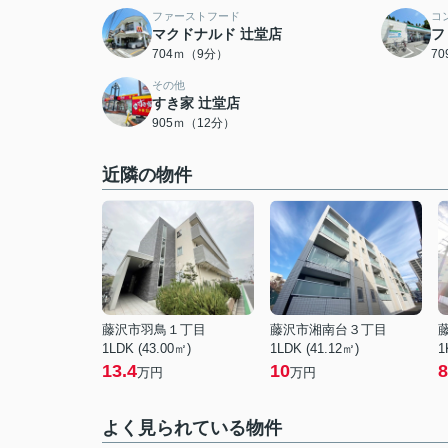
ファーストフード
コ
マクドナルド 辻堂店
フ
704ｍ（9分）
7
その他
すき家 辻堂店
905ｍ（12分）
近隣の物件
藤沢市羽鳥１丁目
藤沢市湘南台３丁目
1LDK (43.00㎡)
1LDK (41.12㎡)
1
13.4
10
8
万円
万円
よく見られている物件