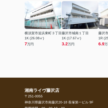
横須賀市追浜東町３丁目
藤沢市城南１丁目
藤沢
1K (26.08㎡)
1K (17.67㎡)
1R (2
7
3.2
6.9
万円
万円
万
湘南ライヴ藤沢店
〒251-0055
神奈川県藤沢市南藤沢20-18 長塚第一ビル 9F