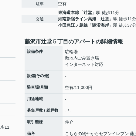
空有
駐車
東海道本線
「
辻堂
」駅 徒歩11分
湘南新宿ライン高海
「
辻堂
」駅 徒歩11
交通
小田急江ノ島線
「
鵠沼海岸
」駅 徒歩37
藤沢市辻堂５丁目のアパートの詳細情報
設備条件
駐輪場
敷地内ごみ置き場
インターネット対応
設備(その他)
-
駐車場/月額
空有/11,000円
用途地域
-
募集戸数 / 総戸数
- / -
取引態様
仲介
歩11
備考
こちらの物件からセブンイレブン 藤