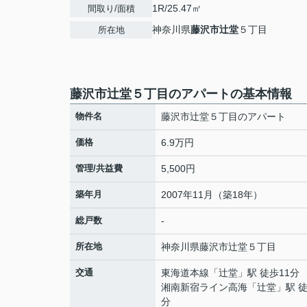
1R/25.47㎡
間取り/面積
神奈川県
藤沢市
辻堂
５丁目
所在地
藤沢市辻堂５丁目のアパートの基本情報
物件名
藤沢市辻堂５丁目のアパート
価格
6.9万円
管理/共益費
5,500円
築年月
2007年11月（築18年）
総戸数
-
所在地
神奈川県
藤沢市
辻堂
５丁目
交通
東海道本線
「
辻堂
」駅 徒歩11分
湘南新宿ライン高海
「
辻堂
」駅 徒
分