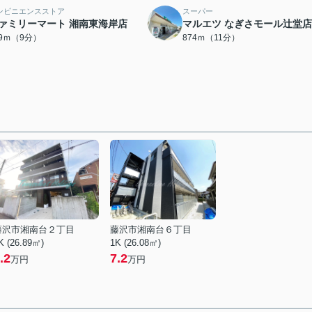
ンビニエンスストア
スーパー
ァミリーマート 湘南東海岸店
マルエツ なぎさモール辻堂店
09ｍ（9分）
874ｍ（11分）
藤沢市湘南台２丁目
藤沢市湘南台６丁目
K (26.89㎡)
1K (26.08㎡)
.2
7.2
万円
万円