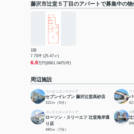
藤沢市辻堂５丁目のアパートで募集中の物
1階
7.70坪 (25.47㎡)
6.9
万円(8961.04円/坪)
周辺施設
コンビニエンスストア
フ
セブンイレブン 藤沢辻堂高砂店
バ
322ｍ（5分）
4
コンビニエンスストア
公
ローソン・スリーエフ 辻堂海岸通
辻
り店
5
485ｍ（7分）