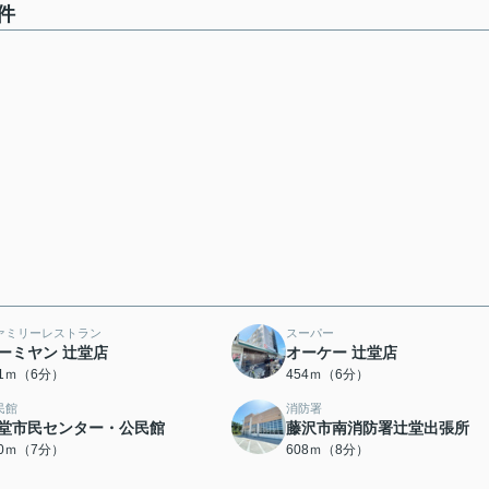
件
ァミリーレストラン
スーパー
ーミヤン 辻堂店
オーケー 辻堂店
21ｍ（6分）
454ｍ（6分）
民館
消防署
堂市民センター・公民館
藤沢市南消防署辻堂出張所
40ｍ（7分）
608ｍ（8分）