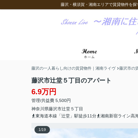
藤沢・横須賀・湘南エリアで賃貸物件を探
藤沢の一人暮らし向けの賃貸物件｜湘南ライヴ
藤沢市の
藤沢市辻堂５丁目のアパート
6.9万円
管理/共益費 5,500円
神奈川県
藤沢市
辻堂
５丁目
東海道本線「辻堂」駅徒歩11分
湘南新宿ライン高海
1
/
19