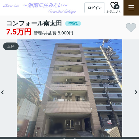
0
ログイン
お気に入り
コンフォール南太田
空室1
7.5万円
管理/共益費 8,000円
1
/
14