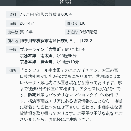
【外観】
7.5万円 管理/共益費 8,000円
賃料
28.44㎡
1K
面積
間取り
築16年
3階/7階建
築年数
所在階
神奈川県
横浜市南区
日枝町
５丁目128-2
所在地
ブルーライン
「
吉野町
」駅 徒歩3分
交通
京急本線
「
南太田
」駅 徒歩5分
京急本線
「
黄金町
」駅 徒歩10分
「コンフォール南太田」のここがイチオシ。お三の宮
備考
日枝幼稚園が徒歩3分の場所にあります。共用部にはエ
レベータ・敷地内ごみ置き場などが揃っております。駅
まで徒歩3分の位置に立地する、アクセス良好な物件で
す。防犯対策もバッチリなマンションタイプの物件で
す。横浜市南区エリアにある賃貸情報のことなら、地域
に密着した当社へお任せ下さい。当社は、多種多様な賃
貸情報を取り扱っております。ご要望や不明な点などご
ざいましたら、お気軽にご連絡下さい。