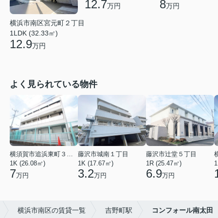
12.7
8
万円
万円
横浜市南区宮元町２丁目
1LDK (32.33㎡)
12.9
万円
よく見られている物件
横須賀市追浜東町３丁目
藤沢市城南１丁目
藤沢市辻堂５丁目
1K (26.08㎡)
1K (17.67㎡)
1R (25.47㎡)
1
7
3.2
6.9
万円
万円
万円
横浜市南区の賃貸一覧
吉野町駅
コンフォール南太田