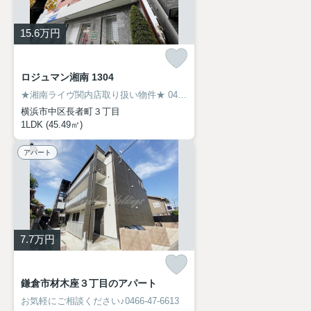
15.6
万円
ロジュマン湘南 1304
★湘南ライヴ関内店取り扱い物件★
045-319-6094
横浜市中区長者町３丁目
1LDK (45.49㎡)
アパート
7.7
万円
鎌倉市材木座３丁目のアパート
お気軽にご相談ください♪0466-47-6613