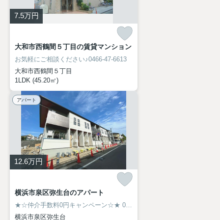
7.5
万円
大和市西鶴間５丁目の賃貸マンション
お気軽にご相談ください♪0466-47-6613
大和市西鶴間５丁目
1LDK (45.20㎡)
アパート
12.6
万円
横浜市泉区弥生台のアパート
★☆仲介手数料0円キャンペーン☆★
0466-47-6613
横浜市泉区弥生台