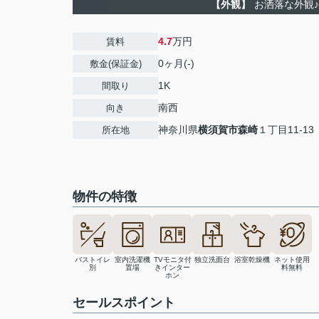
【外観】
お洒落な外観♪
4.7
万円
賃料
0ヶ月(-)
敷金(保証金)
1K
間取り
南西
向き
神奈川県
横須賀市
森崎
１丁目11-13
所在地
物件の特徴
バストイレ
室内洗濯機
TVモニタ付
独立洗面台
浴室乾燥機
ネット使用
別
置場
きインター
料無料
ホン
セールスポイント