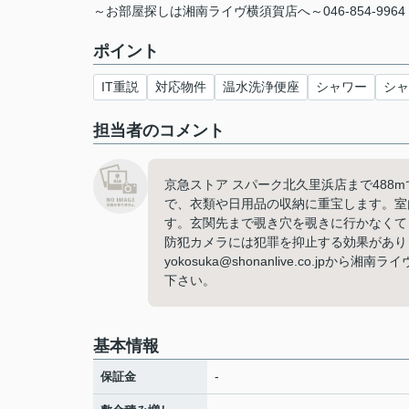
～お部屋探しは湘南ライヴ横須賀店へ～046-854-9964
ポイント
IT重説
対応物件
温水洗浄便座
シャワー
シャ
担当者のコメント
京急ストア スパーク北久里浜店まで48
で、衣類や日用品の収納に重宝します。室
す。玄関先まで覗き穴を覗きに行かなくて
防犯カメラには犯罪を抑止する効果があり
yokosuka@shonanlive.co.
下さい。
基本情報
-
保証金