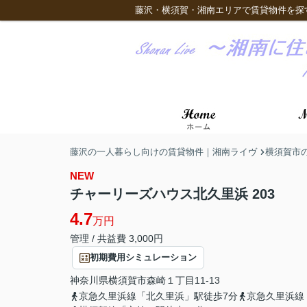
藤沢・横須賀・湘南エリアで賃貸物件を探
藤沢の一人暮らし向けの賃貸物件｜湘南ライヴ
横須賀市
NEW
チャーリーズハウス北久里浜 203
4.7
万円
管理 / 共益費 3,000円
初期費用シミュレーション
神奈川県
横須賀市
森崎
１丁目11-13
京急久里浜線「北久里浜」駅徒歩7分
京急久里浜線