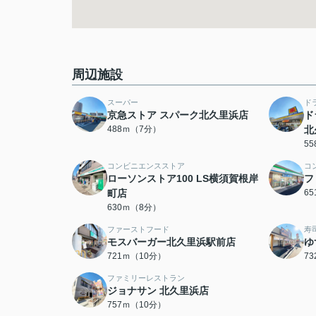
周辺施設
スーパー
ド
京急ストア スパーク北久里浜店
ド
488ｍ（7分）
北
5
コンビニエンスストア
コ
ローソンストア100 LS横須賀根岸
フ
町店
6
630ｍ（8分）
ファーストフード
寿
モスバーガー北久里浜駅前店
ゆ
721ｍ（10分）
7
ファミリーレストラン
ジョナサン 北久里浜店
757ｍ（10分）