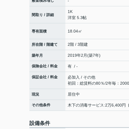
敷金積み増し
-
1K
間取り / 詳細
洋室 5.3帖
18.04㎡
専有面積
2階 / 3階建
所在階 / 階建て
2019年2月(築7年)
築年月
保険会社 / 料金
有 / -
保証会社 / 料金
必加入 / その他
初回：総賃料の80％/2年毎：2000
居住中
現況
その他条件
木下の消毒サービス:2万6,400円 
設備条件