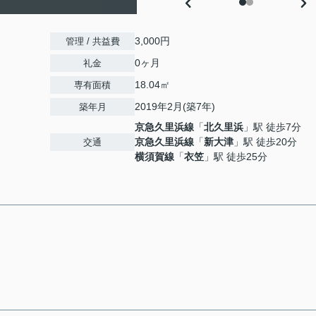
3,000円
管理 / 共益費
0ヶ月
礼金
18.04㎡
専有面積
2019年2月(築7年)
築年月
京急久里浜線
「
北久里浜
」駅 徒歩7分
京急久里浜線
「
新大津
」駅 徒歩20分
交通
横須賀線
「
衣笠
」駅 徒歩25分