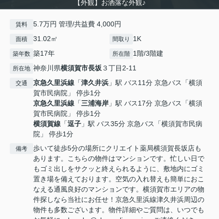
【外観】お洒落な外観♪
5.7万円 管理/共益費 4,000円
賃料
31.02㎡
1K
面積
間取り
築17年
1階/3階建
築年数
所在階
神奈川県
横須賀市
長坂
３丁目2-11
所在地
京急久里浜線
「
津久井浜
」駅 バス11分 京急バス「横須
交通
賀市民病院」 停歩1分
京急久里浜線
「
三浦海岸
」駅 バス17分 京急バス「横須
賀市民病院」 停歩1分
横須賀線
「
逗子
」駅 バス35分 京急バス「横須賀市民病
院」 停歩1分
歩いて徒歩5分の場所にクリエイト薬局横須賀長坂店も
備考
あります。こちらの物件はマンションです。忙しい日で
もゴミ出しをサクッと終えられるように、敷地内にゴミ
置き場を備えております。空気の入れ替えも簡単におこ
なえる通風良好のマンションです。横須賀市エリアの物
件探しなら当社にお任せ！京急久里浜線津久井浜周辺の
物件も多数ございます。物件詳細やご質問は、いつでも