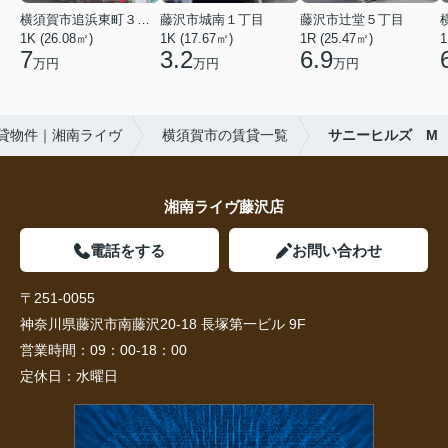
横須賀市追浜東町３丁目
藤沢市城南１丁目
藤沢市辻堂５丁目
1K (26.08㎡)
1K (17.67㎡)
1R (25.47㎡)
1
7
3.2
6.9
万円
万円
万円
貸物件｜湘南ライヴ
横須賀市の賃貸一覧
サニーヒルズ M
湘南ライヴ藤沢店
電話をする
お問い合わせ
〒251-0055
神奈川県藤沢市南藤沢20-18 長塚第一ビル 9F
営業時間：
09：00-18：00
定休日：
水曜日