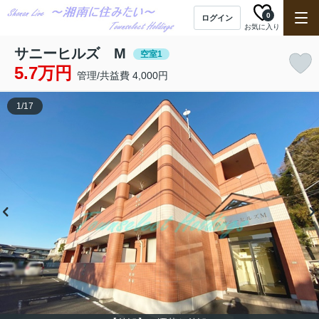
0
ログイン
お気に入り
サニーヒルズ M
空室1
5.7万円
管理/共益費 4,000円
1
/
17