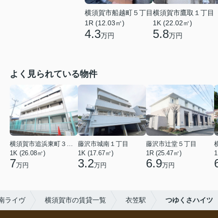
横須賀市船越町５丁目
横須賀市鷹取１丁目
1R (12.03㎡)
1K (22.02㎡)
4.3
5.8
万円
万円
よく見られている物件
横須賀市追浜東町３丁目
藤沢市城南１丁目
藤沢市辻堂５丁目
1K (26.08㎡)
1K (17.67㎡)
1R (25.47㎡)
1
7
3.2
6.9
万円
万円
万円
南ライヴ
横須賀市の賃貸一覧
衣笠駅
つゆくさハイツ