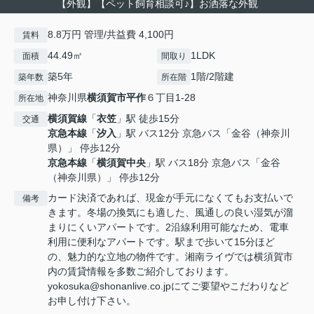
【外観】【ペット飼育相談可♪】お洒落な外観
8.8万円 管理/共益費 4,100円
賃料
44.49㎡
1LDK
面積
間取り
築5年
1階/2階建
築年数
所在階
神奈川県
横須賀市
平作
６丁目1-28
所在地
横須賀線
「
衣笠
」駅 徒歩15分
交通
京急本線
「
汐入
」駅 バス12分 京急バス「金谷（神奈川
県）」 停歩12分
京急本線
「
横須賀中央
」駅 バス18分 京急バス「金谷
（神奈川県）」 停歩12分
カード決済であれば、現金が手元になくてもお支払いで
備考
きます。冬場の換気にも適した、風通しの良い湿気が溜
まりにくいアパートです。2沿線利用可能なため、電車
利用に便利なアパートです。駅まで歩いて15分ほど
の、魅力的な立地の物件です。湘南ライヴでは横須賀市
内の賃貸情報を多数ご紹介しております。
yokosuka@shonanlive.co.jpにてご要望やこだわりなど
お申し付け下さい。