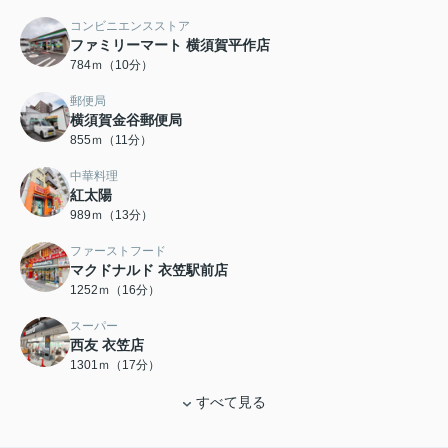
コンビニエンスストア
ファミリーマート 横須賀平作店
784ｍ（10分）
郵便局
横須賀金谷郵便局
855ｍ（11分）
中華料理
紅太陽
989ｍ（13分）
ファーストフード
マクドナルド 衣笠駅前店
1252ｍ（16分）
スーパー
西友 衣笠店
1301ｍ（17分）
すべて見る