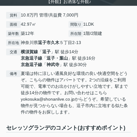
【外観】お洒落な外観♪
10.8万円 管理/共益費 7,000円
賃料
42.97㎡
1LDK
面積
間取り
築12年
1階/2階建
築年数
所在階
神奈川県
逗子市
久木
５丁目2-13
所在地
横須賀線
「
逗子
」駅 徒歩14分
交通
京急逗子線
「
逗子・葉山
」駅 徒歩16分
京急逗子線
「
神武寺
」駅 徒歩30分
夏場は特に涼しい通風良好な環境の良い快適空間をどう
備考
ぞ。こちらの物件はアパートです。2つの沿線をご利用
可能で、電車でのお出かけがしやすい立地です。駅まで
徒歩14分の物件です。お問い合わせはこちら
yokosuka@shonanlive.co.jpからどうぞ。希望している
物件が見つからない場合も、逗子市内に立地する似た条
件の物件をお探しします。
セレッソグランデのコメント(おすすめポイント)