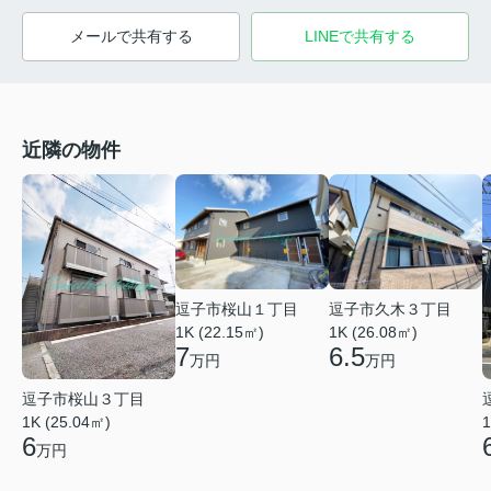
メールで共有する
LINEで共有する
近隣の物件
逗子市桜山１丁目
逗子市久木３丁目
1K (22.15㎡)
1K (26.08㎡)
7
6.5
万円
万円
逗子市桜山３丁目
1K (25.04㎡)
1
6
万円