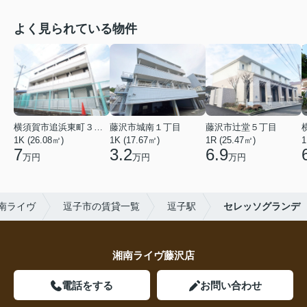
よく見られている物件
横須賀市追浜東町３丁目
藤沢市城南１丁目
藤沢市辻堂５丁目
1K (26.08㎡)
1K (17.67㎡)
1R (25.47㎡)
1
7
3.2
6.9
万円
万円
万円
南ライヴ
逗子市の賃貸一覧
逗子駅
セレッソグランデ
湘南ライヴ藤沢店
電話をする
お問い合わせ