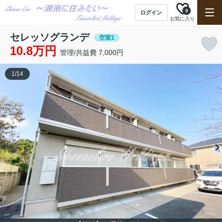
0
ログイン
お気に入り
セレッソグランデ
空室1
10.8万円
管理/共益費 7,000円
1
/
14