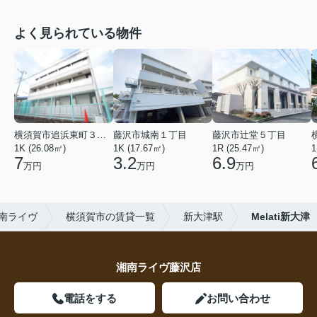
よく見られている物件
横須賀市追浜東町３丁目
藤沢市城南１丁目
藤沢市辻堂５丁目
1K (26.08㎡)
1K (17.67㎡)
1R (25.47㎡)
1
7
3.2
6.9
万円
万円
万円
南ライヴ
横須賀市の賃貸一覧
新大津駅
Melati新大津
湘南ライヴ藤沢店
電話をする
お問い合わせ