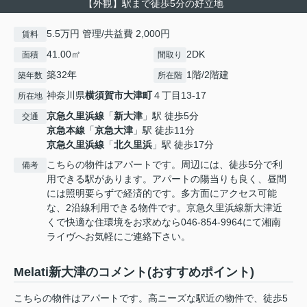
【外観】駅まで徒歩5分の好立地
5.5万円 管理/共益費 2,000円
賃料
41.00㎡
2DK
面積
間取り
築32年
1階/2階建
築年数
所在階
神奈川県
横須賀市
大津町
４丁目13-17
所在地
京急久里浜線
「
新大津
」駅 徒歩5分
交通
京急本線
「
京急大津
」駅 徒歩11分
京急久里浜線
「
北久里浜
」駅 徒歩17分
こちらの物件はアパートです。周辺には、徒歩5分で利
備考
用できる駅があります。アパートの陽当りも良く、昼間
には照明要らずで経済的です。多方面にアクセス可能
な、2沿線利用できる物件です。京急久里浜線新大津近
くで快適な住環境をお求めなら046-854-9964にて湘南
ライヴへお気軽にご連絡下さい。
Melati新大津のコメント(おすすめポイント)
こちらの物件はアパートです。高ニーズな駅近の物件で、徒歩5