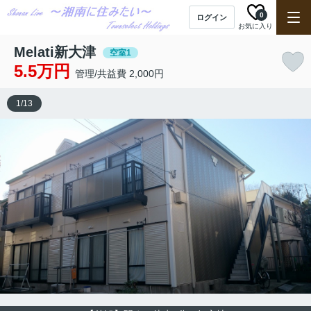
0
ログイン
お気に入り
Melati新大津
空室1
5.5万円
管理/共益費 2,000円
1
/
13