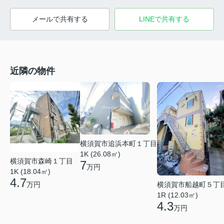
メールで共有する
LINEで共有する
近隣の物件
横須賀市追浜本町１丁目
1K (26.08㎡)
横須賀市森崎１丁目
7
万円
1K (18.04㎡)
4.7
万円
横須賀市船越町５丁
1R (12.03㎡)
4.3
万円