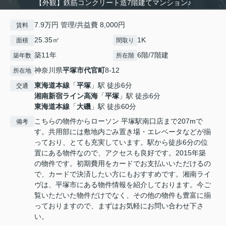
【外観】鉄筋コンクリート造7階建てマンション♪
7.9万円 管理/共益費 8,000円
賃料
25.35㎡
1K
面積
間取り
築11年
6階/7階建
築年数
所在階
神奈川県
平塚市
代官町
8-12
所在地
東海道本線
「
平塚
」駅 徒歩6分
交通
湘南新宿ライン高海
「
平塚
」駅 徒歩6分
東海道本線
「
大磯
」駅 徒歩60分
こちらの物件からローソン 平塚駅南口店まで207mで
備考
す。共用部には敷地内ごみ置き場・エレベータなどが揃
っており、とても充実しています。駅から徒歩6分の位
置にある物件なので、アクセスも良好です。2015年築
の物件です。初期費用をカードでお支払いいただけるの
で、カードで決済したい方にもおすすめです。湘南ライ
ヴは、平塚市にある物件情報を紹介しております。今ご
覧いただいた物件だけでなく、その他の物件も豊富に揃
っておりますので、まずはお気軽にお問い合わせ下さ
い。