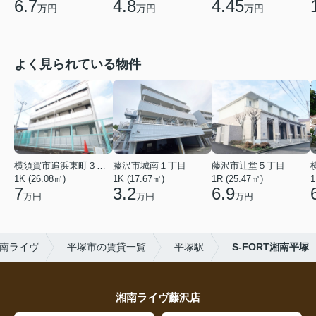
6.7
4.8
4.45
万円
万円
万円
よく見られている物件
横須賀市追浜東町３丁目
藤沢市城南１丁目
藤沢市辻堂５丁目
1K (26.08㎡)
1K (17.67㎡)
1R (25.47㎡)
1
7
3.2
6.9
万円
万円
万円
南ライヴ
平塚市の賃貸一覧
平塚駅
S-FORT湘南平塚
湘南ライヴ藤沢店