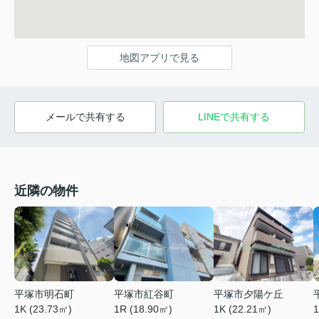
地図アプリで見る
メールで共有する
LINEで共有する
近隣の物件
平塚市明石町
平塚市紅谷町
平塚市夕陽ケ丘
1K (23.73㎡)
1R (18.90㎡)
1K (22.21㎡)
1