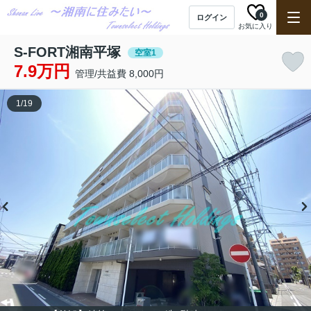
0
ログイン
お気に入り
S-FORT湘南平塚
空室1
7.9万円
管理/共益費 8,000円
1
/
19