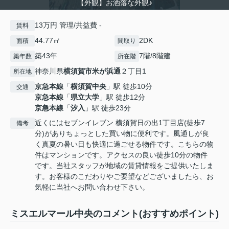
【外観】お洒落な外観♪
13万円 管理/共益費 -
賃料
44.77㎡
2DK
面積
間取り
築43年
7階/8階建
築年数
所在階
神奈川県
横須賀市
米が浜通
２丁目1
所在地
京急本線
「
横須賀中央
」駅 徒歩10分
交通
京急本線
「
県立大学
」駅 徒歩12分
京急本線
「
汐入
」駅 徒歩23分
近くにはセブンイレブン 横須賀日の出1丁目店(徒歩7
備考
分)がありちょっとした買い物に便利です。風通しが良
く真夏の暑い日も快適に過ごせる物件です。こちらの物
件はマンションです。アクセスの良い徒歩10分の物件
です。当社スタッフが地域の賃貸情報をご提供いたしま
す。お客様のこだわりやご要望などございましたら、お
気軽に当社へお問い合わせ下さい。
ミスエルマール中央のコメント(おすすめポイント)