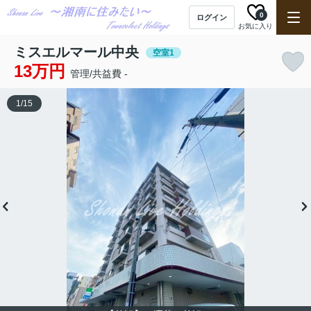
0
ログイン
お気に入り
ミスエルマール中央
空室1
13万円
管理/共益費 -
1
/
15