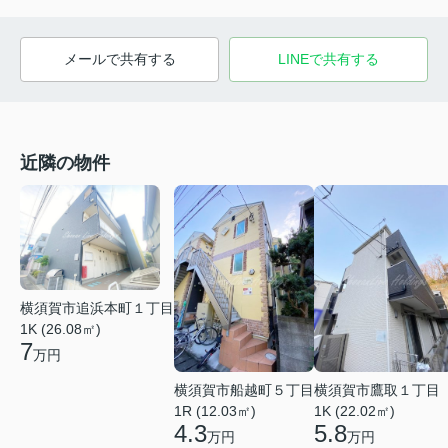
メールで共有する
LINEで共有する
近隣の物件
横須賀市追浜本町１丁目
1K (26.08㎡)
7
万円
横須賀市船越町５丁目
横須賀市鷹取１丁目
1R (12.03㎡)
1K (22.02㎡)
4.3
5.8
万円
万円