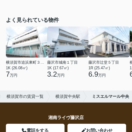
よく見られている物件
横須賀市追浜東町３丁目
藤沢市城南１丁目
藤沢市辻堂５丁目
1K (26.08㎡)
1K (17.67㎡)
1R (25.47㎡)
1
7
3.2
6.9
万円
万円
万円
横須賀市の賃貸一覧
横須賀中央駅
ミスエルマール中央
湘南ライヴ藤沢店
電話をする
お問い合わせ