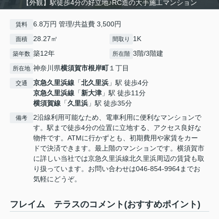
【外観】駅徒歩4分の好立地♪RC造の大手施工マンション
6.8万円 管理/共益費 3,500円
賃料
28.27㎡
1K
面積
間取り
築12年
3階/3階建
築年数
所在階
神奈川県
横須賀市
根岸町
１丁目
所在地
京急久里浜線
「
北久里浜
」駅 徒歩4分
交通
京急久里浜線
「
新大津
」駅 徒歩11分
横須賀線
「
久里浜
」駅 徒歩35分
2沿線利用可能なため、電車利用に便利なマンションで
備考
す。駅まで徒歩4分の位置に立地する、アクセス良好な
物件です。ATMに行かずとも、初期費用や家賃をカー
ドで決済できます。最上階のマンションです。横須賀市
に詳しい当社では京急久里浜線北久里浜周辺の賃貸も取
り扱っています。お問い合わせは046-854-9964までお
気軽にどうぞ。
フレイム テラスのコメント(おすすめポイント)