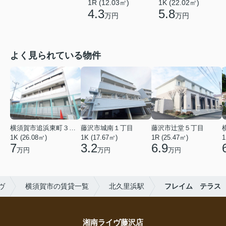
1R (12.03㎡)
1K (22.02㎡)
4.3
5.8
万円
万円
よく見られている物件
横須賀市追浜東町３丁目
藤沢市城南１丁目
藤沢市辻堂５丁目
1K (26.08㎡)
1K (17.67㎡)
1R (25.47㎡)
1
7
3.2
6.9
万円
万円
万円
ヴ
横須賀市の賃貸一覧
北久里浜駅
フレイム テラス
湘南ライヴ藤沢店