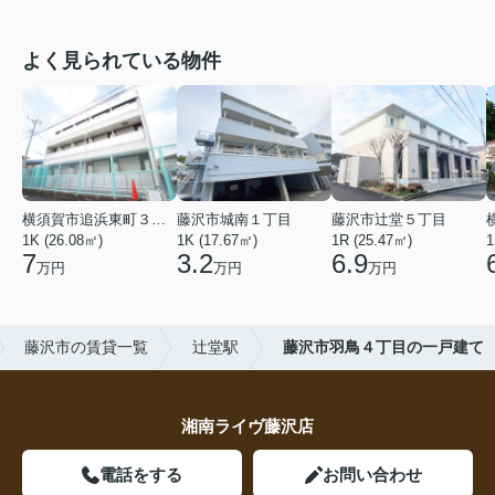
よく見られている物件
横須賀市追浜東町３丁目
藤沢市城南１丁目
藤沢市辻堂５丁目
1K (26.08㎡)
1K (17.67㎡)
1R (25.47㎡)
1
7
3.2
6.9
万円
万円
万円
藤沢市の賃貸一覧
辻堂駅
藤沢市羽鳥４丁目の一戸建て
湘南ライヴ藤沢店
電話をする
お問い合わせ