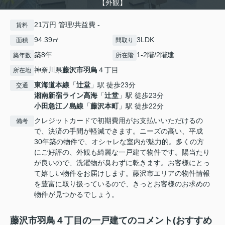
【外観】
21万円 管理/共益費 -
賃料
94.39㎡
3LDK
面積
間取り
築8年
1-2階/2階建
築年数
所在階
神奈川県
藤沢市
羽鳥
４丁目
所在地
東海道本線
「
辻堂
」駅 徒歩23分
交通
湘南新宿ライン高海
「
辻堂
」駅 徒歩23分
小田急江ノ島線
「
藤沢本町
」駅 徒歩22分
クレジットカードで初期費用がお支払いいただけるの
備考
で、決済の手間が軽減できます。ニーズの高い、平成
30年築の物件で、オシャレな室内が魅力的。多くの方
にご好評の、外観も綺麗な一戸建て物件です。陽当たり
が良いので、洗濯物が臭わずに乾きます。お客様にとっ
て嬉しい物件をお届けします。藤沢市エリアの物件情報
を豊富に取り扱っているので、きっとお客様のお求めの
物件が見つかるでしょう。
藤沢市羽鳥４丁目の一戸建てのコメント(おすすめ