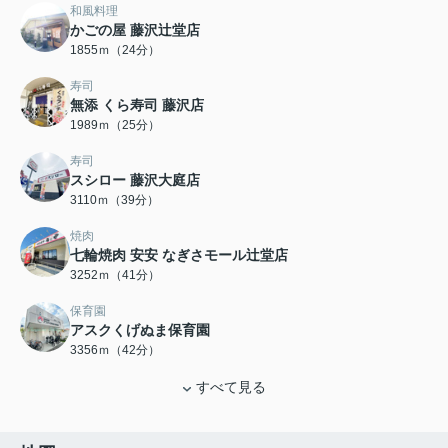
和風料理
かごの屋 藤沢辻堂店
1855ｍ（24分）
寿司
無添 くら寿司 藤沢店
1989ｍ（25分）
寿司
スシロー 藤沢大庭店
3110ｍ（39分）
焼肉
七輪焼肉 安安 なぎさモール辻堂店
3252ｍ（41分）
保育園
アスクくげぬま保育園
3356ｍ（42分）
すべて見る