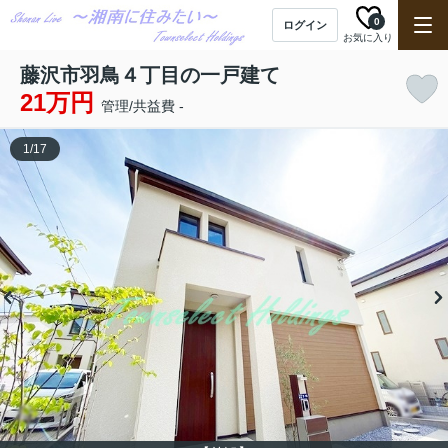
0
ログイン
お気に入り
藤沢市羽鳥４丁目の一戸建て
21万円
管理/共益費 -
1
/
17