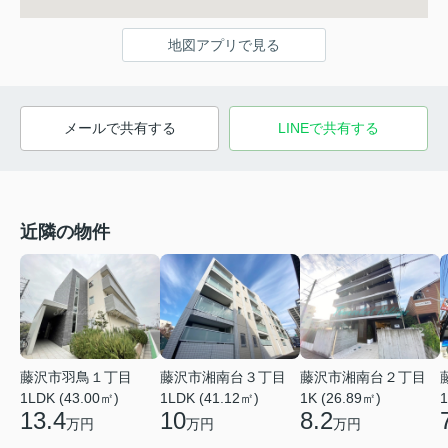
地図アプリで見る
メールで共有する
LINEで共有する
近隣の物件
藤沢市羽鳥１丁目
藤沢市湘南台３丁目
藤沢市湘南台２丁目
1LDK (43.00㎡)
1LDK (41.12㎡)
1K (26.89㎡)
1
13.4
10
8.2
万円
万円
万円