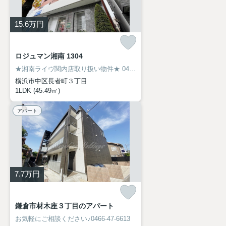
15.6
万円
ロジュマン湘南 1304
★湘南ライヴ関内店取り扱い物件★
045-319-6094
横浜市中区長者町３丁目
1LDK (45.49㎡)
アパート
7.7
万円
鎌倉市材木座３丁目のアパート
お気軽にご相談ください♪0466-47-6613