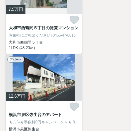
7.5
万円
大和市西鶴間５丁目の賃貸マンション
お気軽にご相談ください♪0466-47-6613
大和市西鶴間５丁目
1LDK (45.20㎡)
アパート
12.6
万円
横浜市泉区弥生台のアパート
★☆仲介手数料0円キャンペーン☆★
0466-47-6613
横浜市泉区弥生台