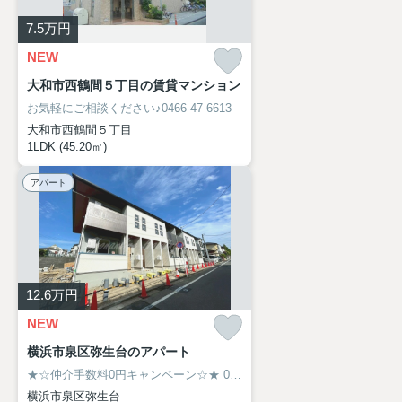
7.5
万円
NEW
大和市西鶴間５丁目の賃貸マンション
お気軽にご相談ください♪0466-47-6613
大和市西鶴間５丁目
1LDK (45.20㎡)
アパート
12.6
万円
NEW
横浜市泉区弥生台のアパート
★☆仲介手数料0円キャンペーン☆★
0466-47-6613
横浜市泉区弥生台