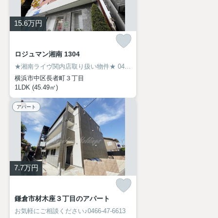
15.6
万円
ロジュマン湘南 1304
★湘南ライヴ関内店取り扱い物件★
045-319-6094
横浜市中区長者町３丁目
1LDK (45.49㎡)
アパート
7.7
万円
鎌倉市材木座３丁目のアパート
お気軽にご相談ください♪0466-47-6613