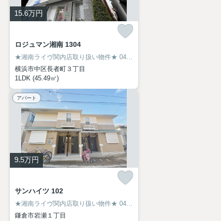
15.6
万円
ロジュマン湘南 1304
★湘南ライヴ関内店取り扱い物件★
045-319-6094
横浜市中区長者町３丁目
1LDK (45.49㎡)
アパート
9.5
万円
サンハイツ 102
★湘南ライヴ関内店取り扱い物件★
045-319-6094
鎌倉市岩瀬１丁目