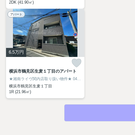
2DK (41.90㎡)
アパート
6.5
万円
横浜市鶴見区生麦１丁目のアパート
★湘南ライヴ関内店取り扱い物件★
045-319-6094
横浜市鶴見区生麦１丁目
1R (21.96㎡)