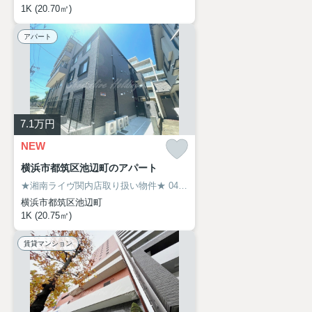
1K (20.70㎡)
アパート
7.1
万円
NEW
横浜市都筑区池辺町のアパート
★湘南ライヴ関内店取り扱い物件★
045-319-6094
横浜市都筑区池辺町
1K (20.75㎡)
賃貸マンション