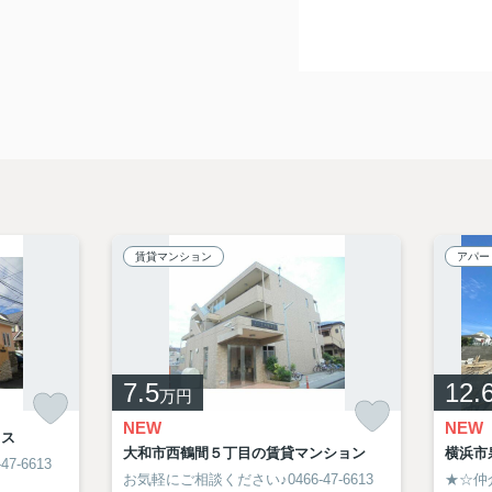
賃貸マンション
アパー
7.5
12.
万円
NEW
NEW
ラス
大和市西鶴間５丁目の賃貸マンション
横浜市
-6613
お気軽にご相談ください♪0466-47-6613
★☆仲