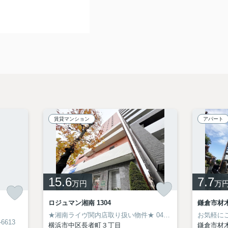
賃貸マンション
アパート
15.6
7.7
万円
万
ロジュマン湘南 1304
鎌倉市材
★湘南ライヴ関内店取り扱い物件★
045-319-6094
お気軽にご相
6613
横浜市中区長者町３丁目
鎌倉市材