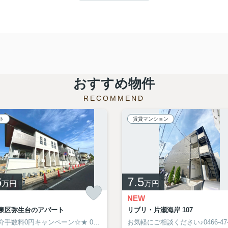
おすすめ物件
RECOMMEND
ト
賃貸マンション
6
7.5
万円
万円
NEW
泉区弥生台のアパート
リブリ・片瀬海岸 107
介手数料0円キャンペーン☆★
0466-47-6613
お気軽にご相談ください♪0466-47-