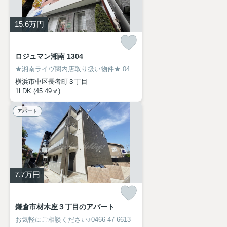
15.6
万円
ロジュマン湘南 1304
★湘南ライヴ関内店取り扱い物件★
045-319-6094
横浜市中区長者町３丁目
1LDK (45.49㎡)
アパート
7.7
万円
鎌倉市材木座３丁目のアパート
お気軽にご相談ください♪0466-47-6613