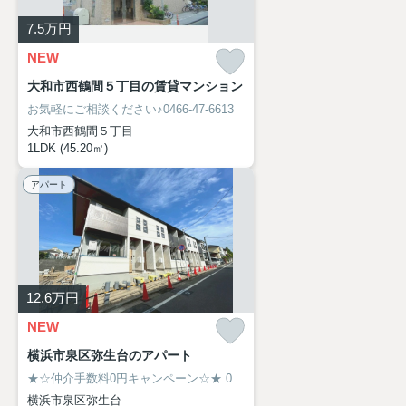
7.5
万円
NEW
大和市西鶴間５丁目の賃貸マンション
お気軽にご相談ください♪0466-47-6613
大和市西鶴間５丁目
1LDK (45.20㎡)
アパート
12.6
万円
NEW
横浜市泉区弥生台のアパート
★☆仲介手数料0円キャンペーン☆★
0466-47-6613
横浜市泉区弥生台