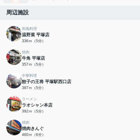
周辺施設
和風料理
温野菜 平塚店
336ｍ（5分）
焼肉
牛角 平塚店
357ｍ（5分）
中華料理
餃子の王将 平塚駅西口店
387ｍ（5分）
ラーメン
ラオシャン本店
392ｍ（5分）
焼肉
焼肉きんぐ
460ｍ（6分）