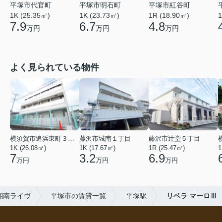
平塚市代官町
平塚市明石町
平塚市紅谷町
1K (25.35㎡)
1K (23.73㎡)
1R (18.90㎡)
1
7.9
6.7
4.8
万円
万円
万円
よく見られている物件
横須賀市追浜東町３丁目
藤沢市城南１丁目
藤沢市辻堂５丁目
1K (26.08㎡)
1K (17.67㎡)
1R (25.47㎡)
1
7
3.2
6.9
万円
万円
万円
湘南ライヴ
平塚市の賃貸一覧
平塚駅
リベラ マーロⅢ