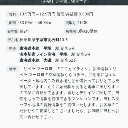
【外観】大手施工物件です♪
10.9万円～12.9万円 管理/共益費 9,500円
賃料
33.06㎡～46.84㎡
1LDK
面積
間取り
築2年
3階/10階建
築年数
所在階
神奈川県
平塚市
明石町
10-5
所在地
東海道本線
「
平塚
」駅 徒歩5分
交通
湘南新宿ライン高海
「
平塚
」駅 徒歩5分
東海道本線
「
大磯
」駅 徒歩52分
「リベラ マーロⅢ」のここがイチオシ。新着情報：リ
備考
ベラ マーロⅢの空室情報ならコチラ。共用部にはエレ
ベータ・敷地内ごみ置き場などが備わっておりとても充
実しています。近くに始発駅があると電車に座りやすい
ので楽に通勤ができます。造りとデザインに関して、自
信をもって情報を提供できるマンションです。当社スタ
ッフが地域の賃貸情報をご提供いたします。お客様のこ
だわりやご要望などございましたら、お気軽に当社へお
問い合わせ下さい。