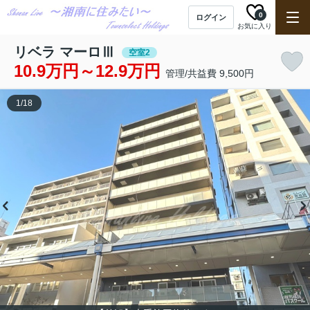
0
ログイン
お気に入り
リベラ マーロⅢ
空室2
10.9万円～12.9万円
管理/共益費 9,500円
1
/
18