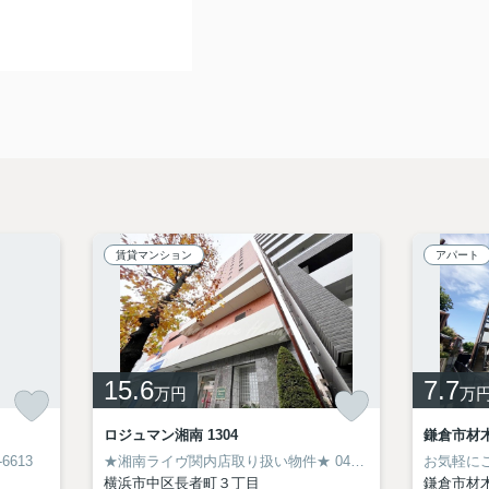
賃貸マンション
アパート
15.6
7.7
万円
万
ロジュマン湘南 1304
鎌倉市材
6613
★湘南ライヴ関内店取り扱い物件★
045-319-6094
お気軽にご相
横浜市中区長者町３丁目
鎌倉市材