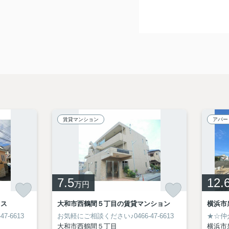
賃貸マンション
アパー
7.5
12.
万円
ラス
大和市西鶴間５丁目の賃貸マンション
横浜市
-6613
お気軽にご相談ください♪0466-47-6613
★☆仲
大和市西鶴間５丁目
横浜市