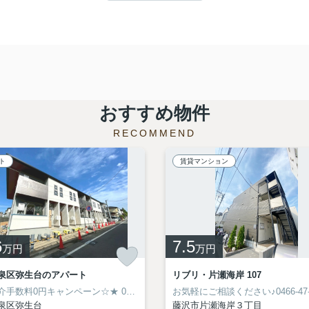
おすすめ物件
RECOMMEND
ト
賃貸マンション
6
7.5
万円
万円
泉区弥生台のアパート
リブリ・片瀬海岸 107
介手数料0円キャンペーン☆★
0466-47-6613
お気軽にご相談ください♪0466-47-
泉区弥生台
藤沢市片瀬海岸３丁目