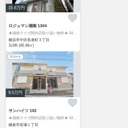
15.6
万円
ロジュマン湘南 1304
★湘南ライヴ関内店取り扱い物件★
045-319-6094
横浜市中区長者町３丁目
1LDK (45.49㎡)
アパート
9.5
万円
サンハイツ 102
★湘南ライヴ関内店取り扱い物件★
045-319-6094
鎌倉市岩瀬１丁目