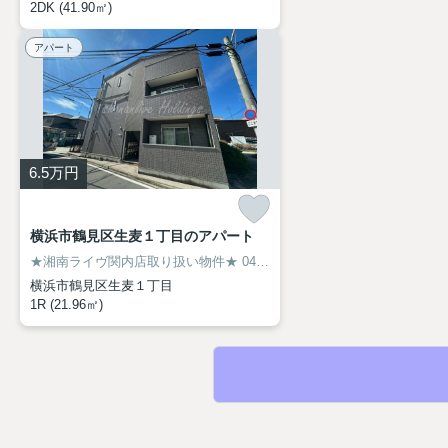
2DK (41.90㎡)
アパート
6.5
万円
横浜市鶴見区生麦１丁目のアパート
★湘南ライヴ関内店取り扱い物件★
045-319-6094
横浜市鶴見区生麦１丁目
1R (21.96㎡)