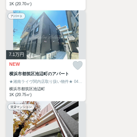
1K (20.70㎡)
アパート
7.1
万円
NEW
横浜市都筑区池辺町のアパート
★湘南ライヴ関内店取り扱い物件★
045-319-6094
横浜市都筑区池辺町
1K (20.75㎡)
賃貸マンション