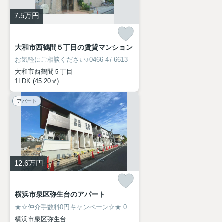
7.5
万円
大和市西鶴間５丁目の賃貸マンション
お気軽にご相談ください♪0466-47-6613
大和市西鶴間５丁目
1LDK (45.20㎡)
アパート
12.6
万円
横浜市泉区弥生台のアパート
★☆仲介手数料0円キャンペーン☆★
0466-47-6613
横浜市泉区弥生台