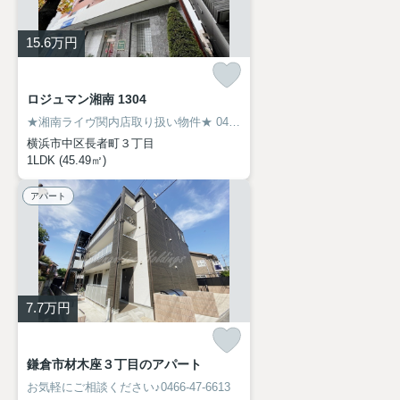
15.6
万円
ロジュマン湘南 1304
★湘南ライヴ関内店取り扱い物件★
045-319-6094
横浜市中区長者町３丁目
1LDK (45.49㎡)
アパート
7.7
万円
鎌倉市材木座３丁目のアパート
お気軽にご相談ください♪0466-47-6613